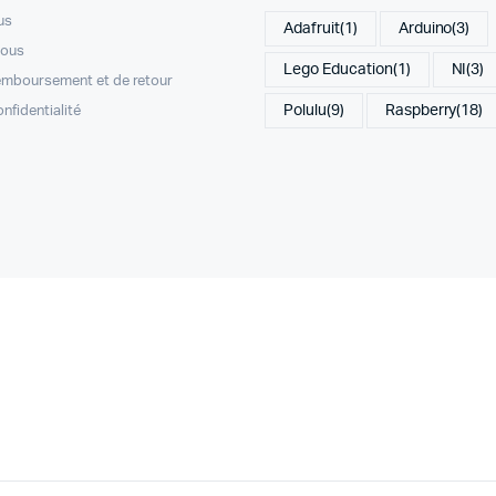
us
Adafruit
(1)
Arduino
(3)
nous
Lego Education
(1)
NI
(3)
remboursement et de retour
Polulu
(9)
Raspberry
(18)
onfidentialité