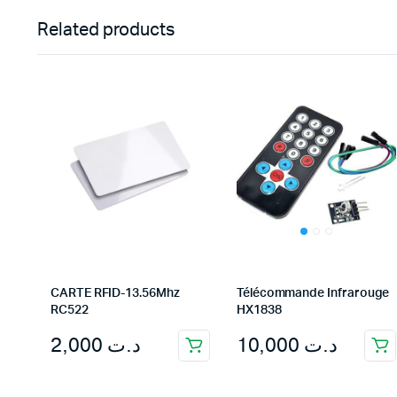
Related products
CARTE RFID-13.56Mhz
Télécommande Infrarouge
RC522
HX1838
2,000
د.ت
10,000
د.ت