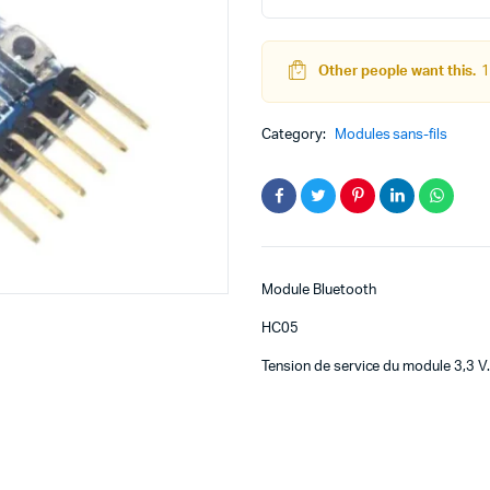
quantity
Other people want this.
1
teur
Kit Robot
Category:
Modules sans-fils
DC
Lego Education
pas à pas
Pack Arduino – raspberry pi
eur
eurs et Actionneurs
Module Bluetooth
HC05
Tension de service du module 3,3 V.