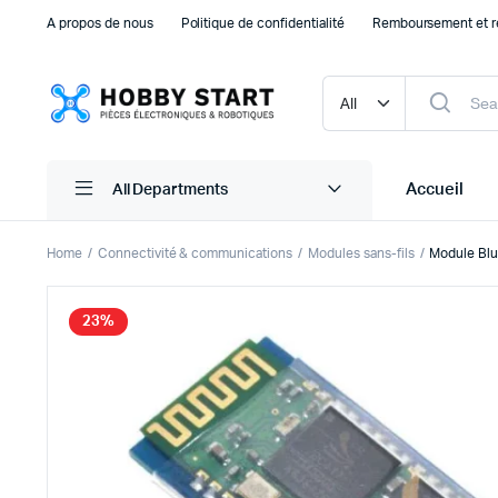
A propos de nous
Politique de confidentialité
Remboursement et r
Accueil
All Departments
Home
Connectivité & communications
Modules sans-fils
Module Bl
Plaque d’essais Breadboard et PCB
Capteu
23%
Accessoires arduino
Capteu
Accessoires Drones
Capteu
Accessoires Raspberry Pi
Capte
Autre Electronique
Autres
Composants Electroniques