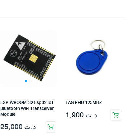
ESP-WROOM-32 Esp32 IoT
TAG RFID 125MHZ
Bluetooth WiFi Transceiver
1,900
د.ت
Module
25,000
د.ت