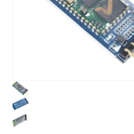
Imprimante 3D
Driver Mo
Filaments et résine pour 3D
Moteur 
CNC & Laser
Moteurs 
Accessoires imprimante 3D
Servomot
Autre Mot