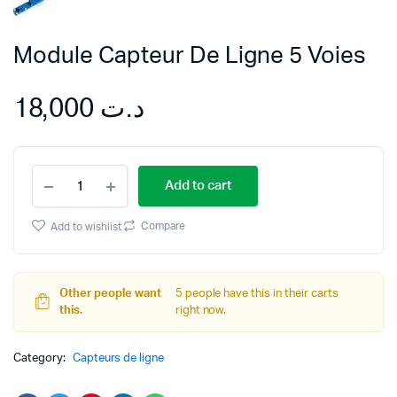
Module Capteur De Ligne 5 Voies
18,000
د.ت
Module
Add to cart
Capteur
De
Ligne
Compare
Add to wishlist
5
Voies
quantity
Other people want
5 people have this in their carts
this.
right now.
Category:
Capteurs de ligne