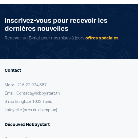
د.ت 8,000.
د.ت 4,900.
inscrivez-vous pour recevoir les
dernières nouvelles
Recevoir un E-mail pour nos mises à jours
offres spéciales
.
Contact
Mob: +216 22 974 387
Email: Contact@hobbystart.tn
8 rue Benghazi 1002 Tunis
Lafayette (prés du champion)
Découvez Hobbystart