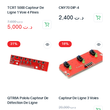
TCRT 5000 Capteur De
CNY70 DIP-4
Ligne 1 Voie 4 Pines
2,400
د.ت
Original
Current
7,600
د.ت
5,000
د.ت
price
price
was:
is:
د.ت 7,600.
د.ت 5,000.
31%
18%
QTR8A Pololu Capteur De
Capteur De Ligne 3 Voies
Détection De Ligne
Original
Current
20,000
د.ت