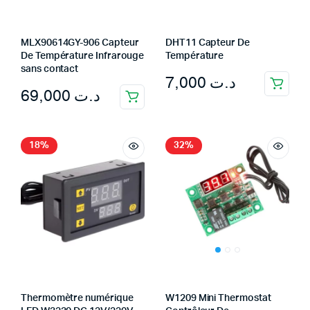
MLX90614GY-906 Capteur
DHT11 Capteur De
De Température Infrarouge
Température
sans contact
7,000
د.ت
69,000
د.ت
18%
32%
Thermomètre numérique
W1209 Mini Thermostat