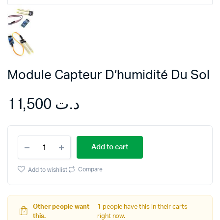
Module Capteur D’humidité Du Sol
11,500
د.ت
Module
Add to cart
Capteur
D'humidité
Du
Compare
Add to wishlist
Sol
quantity
Other people want
1 people have this in their carts
this.
right now.