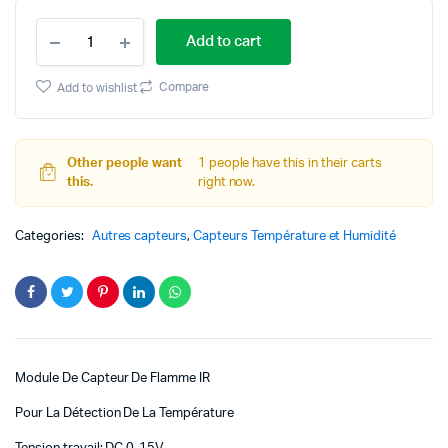
Module
Add to cart
De
Capteur
De
Compare
Add to wishlist
Flamme
IR
Pour
La
Other people want
1 people have this in their carts
Détection
this.
right now.
De
La
Categories:
Température
Autres capteurs
,
Capteurs Température et Humidité
quantity
Module De Capteur De Flamme IR
Pour La Détection De La Température