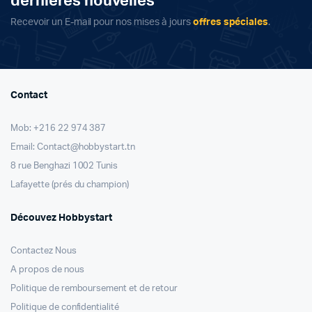
dernières nouvelles
Recevoir un E-mail pour nos mises à jours
offres spéciales
.
Contact
Mob: +216 22 974 387
Email: Contact@hobbystart.tn
8 rue Benghazi 1002 Tunis
Lafayette (prés du champion)
Découvez Hobbystart
Contactez Nous
A propos de nous
Politique de remboursement et de retour
Politique de confidentialité