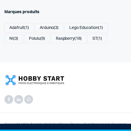
Marques produits
Adafruit
(1)
Arduino
(3)
Lego Education
(1)
NI
(3)
Polulu
(9)
Raspberry
(18)
ST
(1)
Copyright 2021 © Hobbystart WordPress Theme. All right reserved. Powered
by
KLBTheme
.