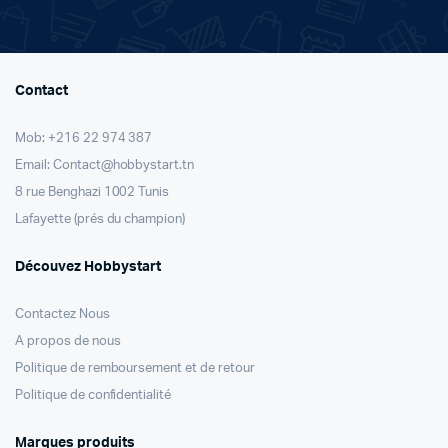
Contact
Mob: +216 22 974 387
Email: Contact@hobbystart.tn
8 rue Benghazi 1002 Tunis
Lafayette (prés du champion)
Découvez Hobbystart
Contactez Nous
A propos de nous
Politique de remboursement et de retour
Politique de confidentialité
Marques produits