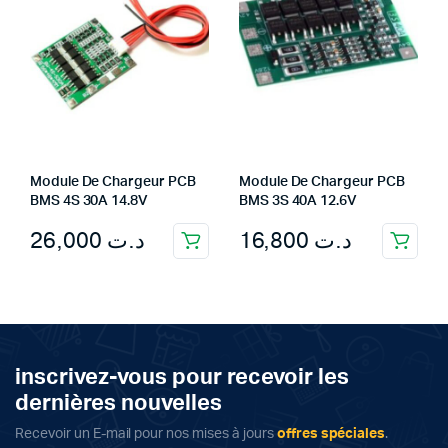
Module De Chargeur PCB
Module De Chargeur PCB
BMS 4S 30A 14.8V
BMS 3S 40A 12.6V
26,000
د.ت
16,800
د.ت
inscrivez-vous pour recevoir les
dernières nouvelles
Recevoir un E-mail pour nos mises à jours
offres spéciales
.