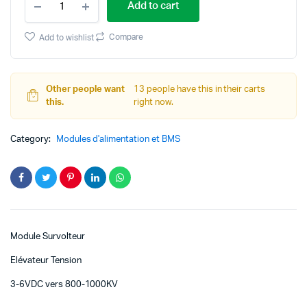
Add to cart
Survolteur
Elévateur
Tension
Compare
Add to wishlist
3-
6VDC
vers
800-
Other people want
13 people have this in their carts
1000KV
this.
right now.
quantity
Category:
Modules d'alimentation et BMS
Module Survolteur
Elévateur Tension
3-6VDC vers 800-1000KV