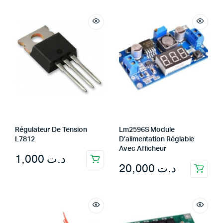
Régulateur De Tension
Lm2596S Module
L7812
D’alimentation Réglable
Avec Afficheur
1,000
د.ت
20,000
د.ت