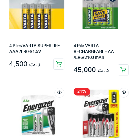
4 Piles VARTA SUPERLIFE
4 Pile VARTA
AAA /LR03/1.5V
RECHARGEABLE AA
/LR6/2100 mAh
4,500
د.ت
45,000
د.ت
21%