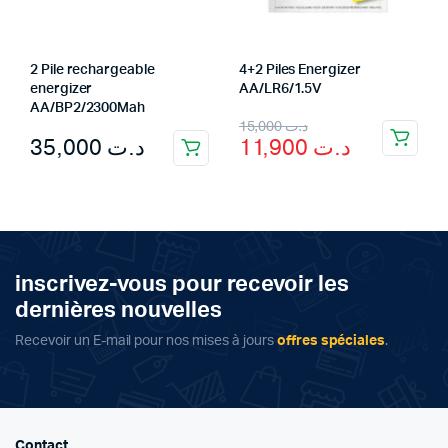
2 Pile rechargeable
4+2 Piles Energizer
energizer
AA/LR6/1.5V
AA/BP2/2300Mah
Original
Current
15,000
د.ت
35,000
د.ت
11,900
د.ت
price
price
was:
is:
د.ت 15,000.
د.ت 11,900.
inscrivez-vous pour recevoir les
dernières nouvelles
Recevoir un E-mail pour nos mises à jours
offres spéciales
.
Contact