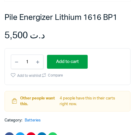
Pile Energizer Lithium 1616 BP1
5,500
د.ت
Pile
Add to cart
Energizer
Lithium
1616
Compare
Add to wishlist
BP1
quantity
Other people want
4 people have this in their carts
this.
right now.
Category:
Batteries