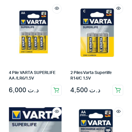
4 Pile VARTA SUPERLIFE
2 Piles Varta Superlife
AA /LR6/1.5V
R14/C 1.5V
6,000
د.ت
4,500
د.ت