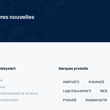
ères nouvelles
obbystart
Marques produits
us
Adafruit
(1)
Arduino
(3)
nous
Lego Education
(1)
NI
(3)
remboursement et de retour
Polulu
(9)
Raspberry
(18)
onfidentialité