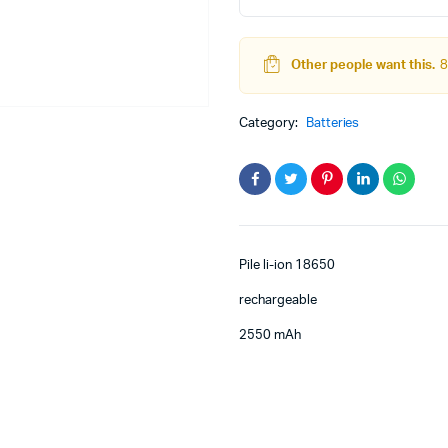
18650
rechargeable
2550
Other people want this.
8
mAh
quantity
teur
Kit Robot
Category:
Batteries
DC
Lego Education
pas à pas
Pack Arduino – raspberry pi
eur
eurs et Actionneurs
Pile li-ion 18650
rechargeable
2550 mAh