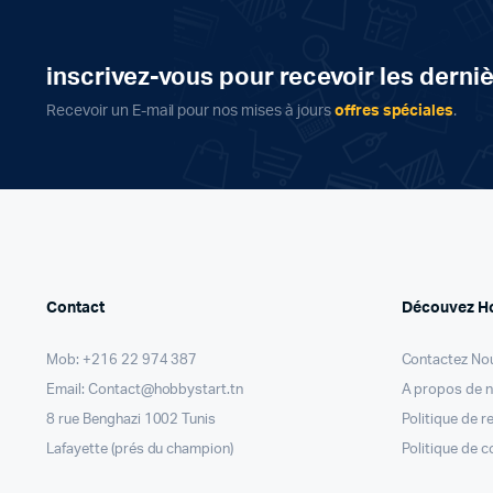
inscrivez-vous pour recevoir les derni
Recevoir un E-mail pour nos mises à jours
offres spéciales
.
Contact
Découvez H
Mob: +216 22 974 387
Contactez No
Email: Contact@hobbystart.tn
A propos de 
8 rue Benghazi 1002 Tunis
Politique de 
Lafayette (prés du champion)
Politique de c