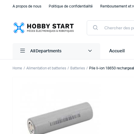
A propos de nous
Politique de confidentialité
Remboursement et r
Products
search
Accueil
All Departments
Home
Alimentation et batteries
Batteries
Pile li-ion 18650 recharge
Plaque d’essais Breadboard et PCB
Capteu
Accessoires arduino
Capteu
Accessoires Drones
Capteu
Accessoires Raspberry Pi
Capte
Autre Electronique
Autres
Composants Electroniques