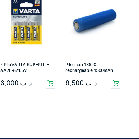
4 Pile VARTA SUPERLIFE
Pile li-ion 18650
AA /LR6/1.5V
rechargeable 1500mAh
6,000
د.ت
8,500
د.ت