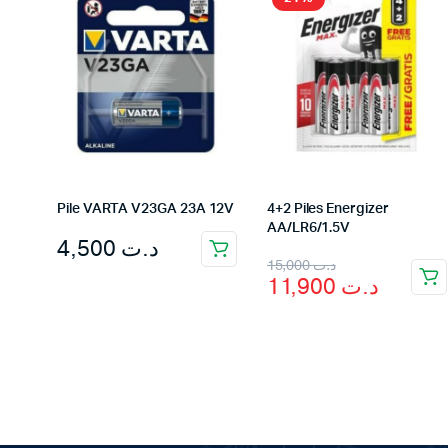
Pile VARTA V23GA 23A 12V
4+2 Piles Energizer
AA/LR6/1.5V
4,500
د.ت
Original
Current
15,000
د.ت
11,900
د.ت
price
price
was:
is:
د.ت 15,000.
د.ت 11,900.