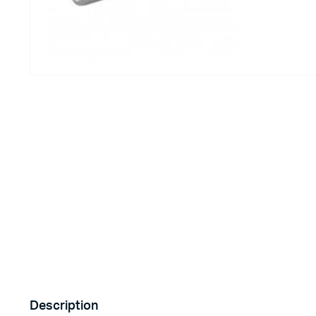
Imprimante 3D
Driver Mo
Filaments et résine pour 3D
Moteur 
CNC & Laser
Moteurs 
Accessoires imprimante 3D
Servomot
Autre Mot
Description