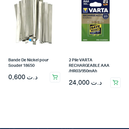
Bande De Nickel pour
2 Pile VARTA
Souder 18650
RECHARGEABLE AAA
/HR03/950mAh
0,600
د.ت
24,000
د.ت