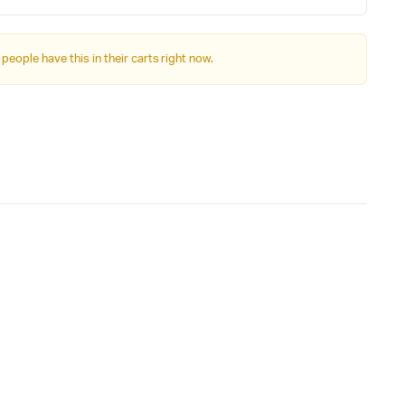
Autre Alimentation
 people have this in their carts right now.
Afficheurs
Connectivité, communications & IOT
Appareils de mesures
Soudure et Bricollage