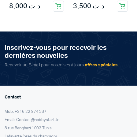
8,000
د.ت
3,500
د.ت
inscrivez-vous pour recevoir les
dernières nouvelles
Recevoir un E-mail pour nos mises à jours
offres spéciales
.
Contact
Mob: +216 22 974 387
Email: Contact@hobbystart.tn
8 rue Benghazi 1002 Tunis
Lafayette (prés du champion)