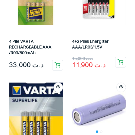
4 Pile VARTA
4+2 Piles Energizer
RECHARGEABLE AAA
AAA/LR03/1.5V
/R03/800mAh
Original
Current
15,000
د.ت
33,000
د.ت
11,900
د.ت
price
price
was:
is:
د.ت 15,000.
د.ت 11,900.