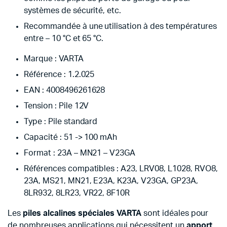
systèmes de sécurité, etc.
Recommandée à une utilisation à des températures
entre – 10 °C et 65 °C.
Marque : VARTA
Référence : 1.2.025
EAN : 4008496261628
Tension : Pile 12V
Type : Pile standard
Capacité : 51 -> 100 mAh
Format : 23A – MN21 – V23GA
Références compatibles : A23, LRV08, L1028, RVO8,
23A, MS21, MN21, E23A, K23A, V23GA, GP23A,
8LR932, 8LR23, VR22, 8F10R
Les
piles alcalines spéciales VARTA
sont idéales pour
de nombreuses applications qui nécessitent un
apport