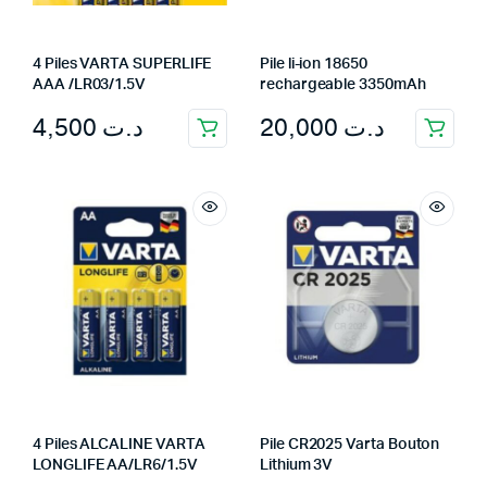
4 Piles VARTA SUPERLIFE
Pile li-ion 18650
AAA /LR03/1.5V
rechargeable 3350mAh
4,500
د.ت
20,000
د.ت
4 Piles ALCALINE VARTA
Pile CR2025 Varta Bouton
LONGLIFE AA/LR6/1.5V
Lithium 3V