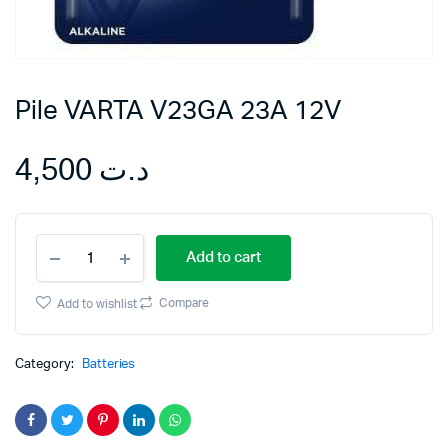
Pile VARTA V23GA 23A 12V
4,500
د.ت
Pile
Add to cart
VARTA
V23GA
23A
Compare
Add to wishlist
12V
quantity
Category:
Batteries