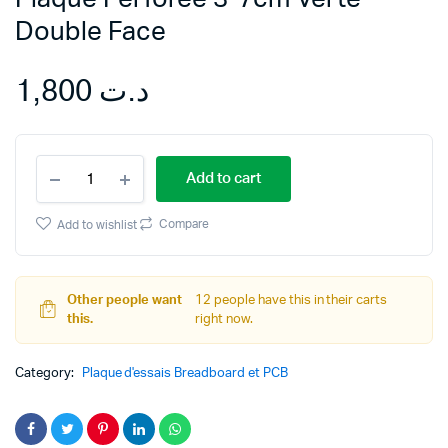
Double Face
1,800
د.ت
Plaque
Add to cart
Perforée
3*7cm
Verte
Compare
Add to wishlist
Double
Face
quantity
Other people want
12 people have this in their carts
this.
right now.
Category:
Plaque d'essais Breadboard et PCB