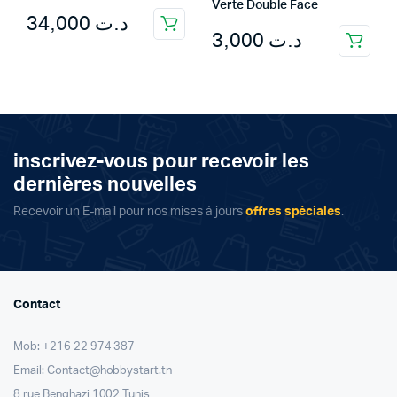
Verte Double Face
34,000
د.ت
3,000
د.ت
inscrivez-vous pour recevoir les
dernières nouvelles
Recevoir un E-mail pour nos mises à jours
offres spéciales
.
Contact
Mob: +216 22 974 387
Email: Contact@hobbystart.tn
8 rue Benghazi 1002 Tunis