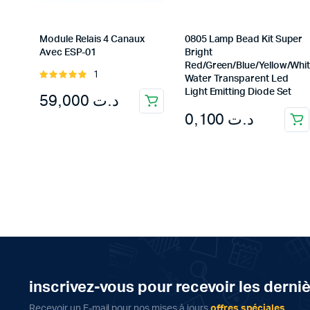
Module Relais 4 Canaux
0805 Lamp Bead Kit Super
Avec ESP-01
Bright
Red/Green/Blue/Yellow/Whi
1
Rated
Water Transparent Led
5.00
out of
Light Emitting Diode Set
59,000
د.ت
5
0,100
د.ت
inscrivez-vous pour recevoir les derni
Recevoir un E-mail pour nos mises à jours
offres spéciales
.