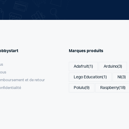
obbystart
Marques produits
us
Adafruit
(1)
Arduino
(3)
nous
Lego Education
(1)
NI
(3)
remboursement et de retour
Polulu
(9)
Raspberry
(18)
onfidentialité