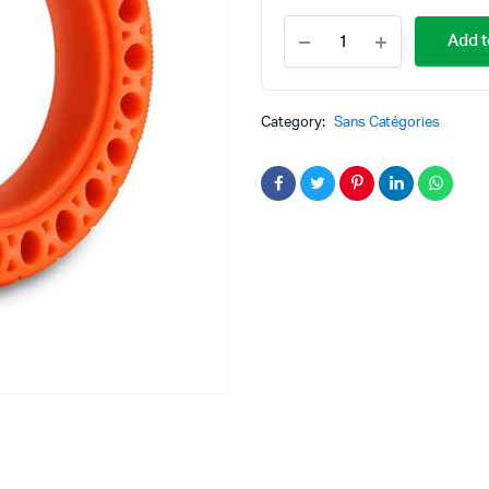
Pneu
Add t
9.5x2.125
Pouces
Plein
teur
Kit Robot
Pour
Category:
Sans Catégories
Trottinette
DC
Lego Education
Électrique
Xiaomi
pas à pas
Pack Arduino – raspberry pi
M365
/
eur
PRO
eurs et Actionneurs
2
/
1S
/
Essential
/
MI
3
Renforcé
Anti
crevaison
quantity