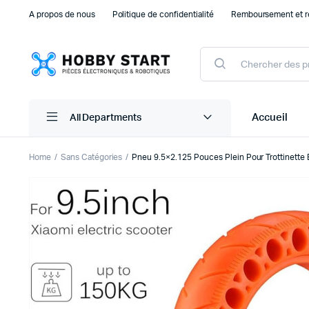
A propos de nous
Politique de confidentialité
Remboursement et r
Products
search
Accueil
All Departments
Home
Sans Catégories
Pneu 9.5×2.125 Pouces Plein Pour Trottinette É
Plaque d’essais Breadboard et PCB
Capteu
Accessoires arduino
Capteu
Accessoires Drones
Capteu
Accessoires Raspberry Pi
Capte
Autre Electronique
Autres
Composants Electroniques