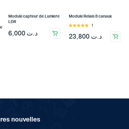
Module capteur de Lumiere
Module Relais 8 canaux
LDR
1
Rated
te
6,000
د.ت
5.00
out of
23,800
د.ت
5
ères nouvelles