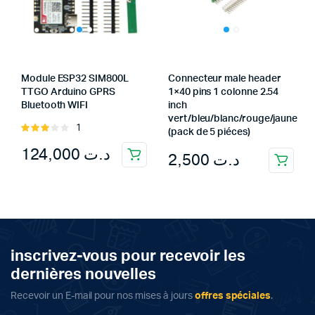
Module ESP32 SIM800L
Connecteur male header
TTGO Arduino GPRS
1×40 pins 1 colonne 2.54
Bluetooth WIFI
inch
vert/bleu/blanc/rouge/jaune
1
Rated
(pack de 5 piéces)
3.00
124,000
د.ت
2,500
د.ت
out of
5
inscrivez-vous pour recevoir les
dernières nouvelles
Recevoir un E-mail pour nos mises à jours
offres spéciales
.