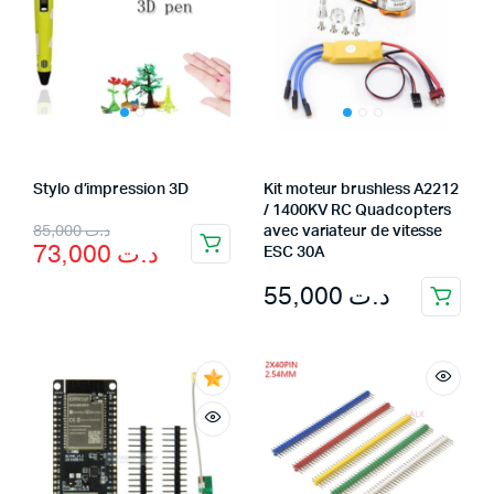
Stylo d’impression 3D
Kit moteur brushless A2212
/ 1400KV RC Quadcopters
Original
Current
85,000
د.ت
avec variateur de vitesse
73,000
د.ت
ESC 30A
price
price
55,000
د.ت
was:
is:
د.ت 85,000.
د.ت 73,000.