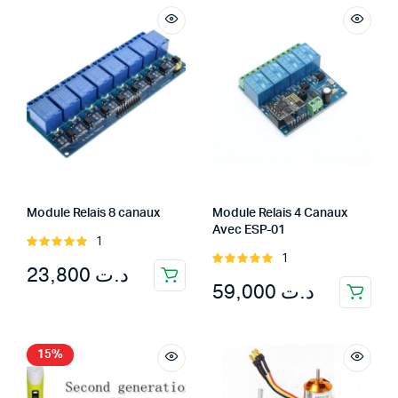
Module Relais 8 canaux
Module Relais 4 Canaux
Avec ESP-01
1
Rated
1
5.00
out of
Rated
23,800
د.ت
5
5.00
out of
59,000
د.ت
5
15%