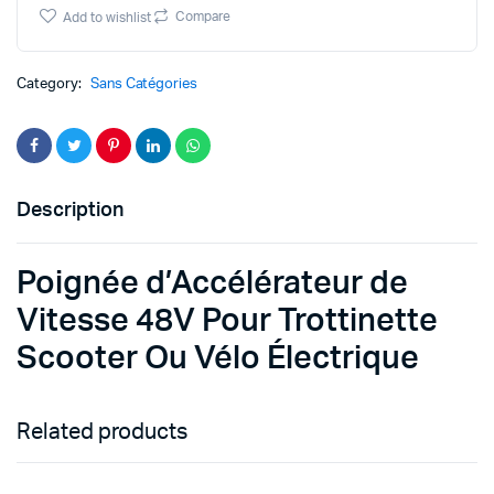
Vitesse
Compare
Add to wishlist
48V
Pour
Trottinette
Category:
Sans Catégories
Scooter
Ou
Vélo
Électrique
quantity
Description
Poignée d’Accélérateur de
Vitesse 48V Pour Trottinette
Scooter Ou Vélo Électrique
Related products