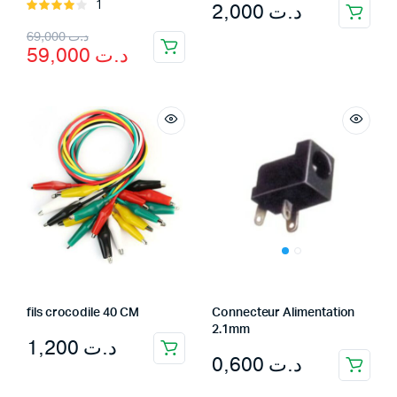
2,000
د.ت
1
Rated
4.00
out
Original
Current
69,000
د.ت
of 5
59,000
د.ت
price
price
was:
is:
د.ت 69,000.
د.ت 59,000.
fils crocodile 40 CM
Connecteur Alimentation
2.1mm
1,200
د.ت
0,600
د.ت