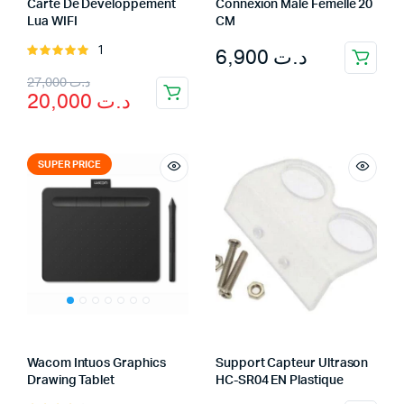
Carte De Développement
Connexion Mâle Femelle 20
Lua WIFI
CM
6,900
د.ت
1
Rated
5.00
out of
Original
Current
27,000
د.ت
5
20,000
د.ت
price
price
was:
is:
د.ت 20,000.
د.ت 27,000.
SUPER PRICE
Wacom Intuos Graphics
Support Capteur Ultrason
Drawing Tablet
HC-SR04 EN Plastique