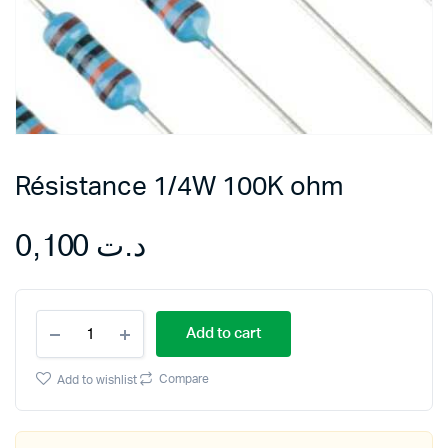
Résistance 1/4W 100K ohm
0,100
د.ت
Résistance
Add to cart
1/4W
100K
ohm
Compare
Add to wishlist
quantity