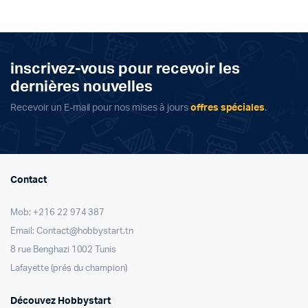
inscrivez-vous pour recevoir les
dernières nouvelles
Recevoir un E-mail pour nos mises à jours
offres spéciales
.
Contact
Mob: +216 22 974 387
Email: Contact@hobbystart.tn
8 rue Benghazi 1002 Tunis
Lafayette (prés du champion)
Découvez Hobbystart