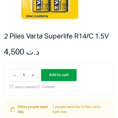
2 Piles Varta Superlife R14/C 1.5V
4,500
د.ت
2
Add to cart
Piles
Varta
Superlife
Compare
Add to wishlist
R14/C
1.5V
quantity
Other people want
1 people have this in their carts
this.
right now.