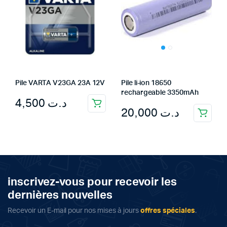
Pile VARTA V23GA 23A 12V
Pile li-ion 18650
rechargeable 3350mAh
4,500
د.ت
20,000
د.ت
inscrivez-vous pour recevoir les
dernières nouvelles
Recevoir un E-mail pour nos mises à jours
offres spéciales
.