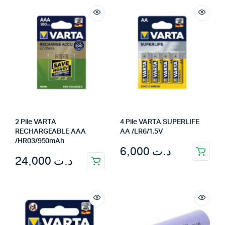
2 Pile VARTA
4 Pile VARTA SUPERLIFE
RECHARGEABLE AAA
AA /LR6/1.5V
/HR03/950mAh
6,000
د.ت
24,000
د.ت