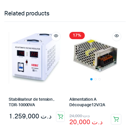
Related products
17%
Stabilisateur de tension ,
Alimentation A
TDR-10000VA
Découpage12V/2A
Original
Current
1.259,000
د.ت
24,000
د.ت
20,000
د.ت
price
price