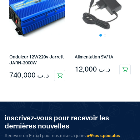
Onduleur 12V/220v Jarrett
Alimentation 9V/1A
JARN-2000W
12,000
د.ت
740,000
د.ت
inscrivez-vous pour recevoir les
dernières nouvelles
Recevoir un E-mail pour nos mises à jours
offres spéciales
.