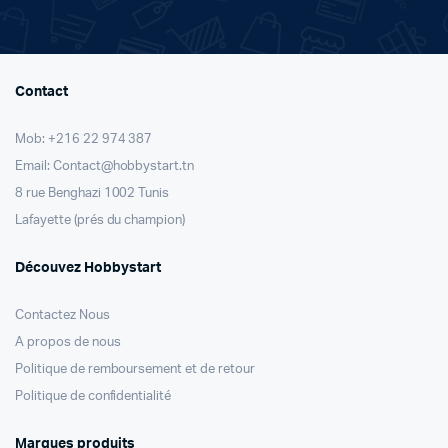
Contact
Mob: +216 22 974 387
Email: Contact@hobbystart.tn
8 rue Benghazi 1002 Tunis
Lafayette (prés du champion)
Découvez Hobbystart
Contactez Nous
A propos de nous
Politique de remboursement et de retour
Politique de confidentialité
Marques produits