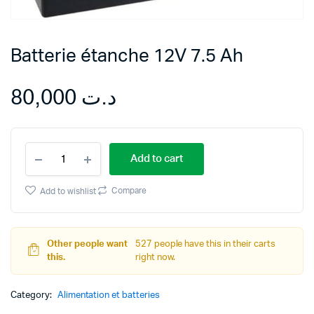
Batterie étanche 12V 7.5 Ah
80,000
د.ت
Batterie
Add to cart
étanche
12V
7.5
Compare
Add to wishlist
Ah
quantity
Other people want
527 people have this in their carts
this.
right now.
Category:
Alimentation et batteries