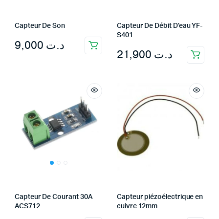
Capteur De Son
Capteur De Débit D’eau YF-
S401
9,000
د.ت
21,900
د.ت
Capteur De Courant 30A
Capteur piézoélectrique en
ACS712
cuivre 12mm