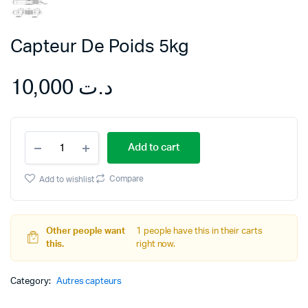
Capteur De Poids 5kg
10,000
د.ت
Capteur
Add to cart
De
Poids
5kg
Compare
Add to wishlist
quantity
Other people want
1 people have this in their carts
this.
right now.
Category:
Autres capteurs