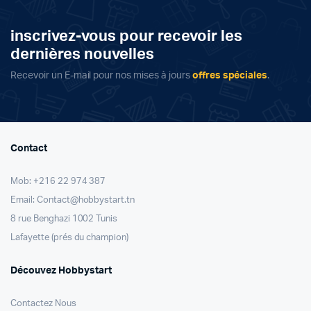
inscrivez-vous pour recevoir les
dernières nouvelles
Recevoir un E-mail pour nos mises à jours
offres spéciales
.
Contact
Mob: +216 22 974 387
Email: Contact@hobbystart.tn
8 rue Benghazi 1002 Tunis
Lafayette (prés du champion)
Découvez Hobbystart
Contactez Nous