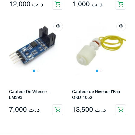
12,000
د.ت
1,000
د.ت
Capteur De Vitesse –
Capteur de Niveau d’Eau
LM393
OKD-1052
7,000
د.ت
13,500
د.ت