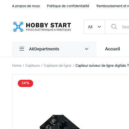
A propos de nous
Politique de confidentialité
Remboursement et r
Accueil
All Departments
Home
Capteurs
Capteurs de ligne
Capteur suiveur de ligne digital
Plaque d’essais Breadboard et PCB
Capteu
34%
Accessoires arduino
Capteu
Accessoires Drones
Capteu
Accessoires Raspberry Pi
Capte
Autre Electronique
Autres
Composants Electroniques