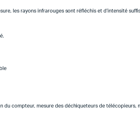
re, les rayons infrarouges sont réfléchis et d’intensité suffi
é.
ble
on du compteur, mesure des déchiqueteurs de télécopieurs, m