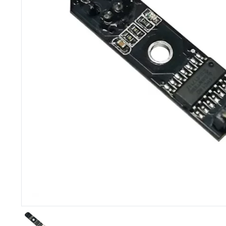
Imprimante 3D
Driver Mo
Filaments et résine pour 3D
Moteur 
CNC & Laser
Moteurs 
Accessoires imprimante 3D
Servomot
Autre Mot