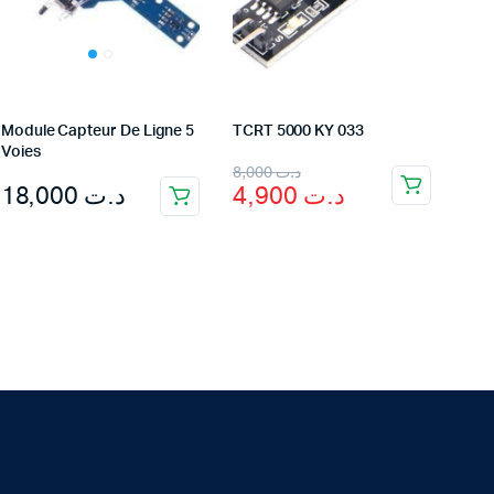
Module Capteur De Ligne 5
TCRT 5000 KY 033
Voies
Original
Current
8,000
د.ت
18,000
د.ت
4,900
د.ت
price
price
was:
is:
د.ت 8,000.
د.ت 4,900.