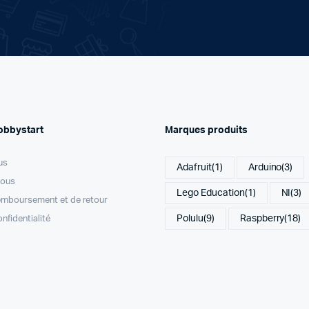
obbystart
Marques produits
us
Adafruit
(1)
Arduino
(3)
nous
Lego Education
(1)
NI
(3)
remboursement et de retour
Polulu
(9)
Raspberry
(18)
onfidentialité