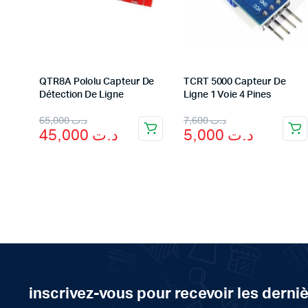
QTR8A Pololu Capteur De
TCRT 5000 Capteur De
Détection De Ligne
Ligne 1 Voie 4 Pines
Original
Current
Original
Current
65,000
د.ت
7,600
د.ت
45,000
د.ت
5,000
د.ت
price
price
price
price
was:
is:
was:
is:
د.ت 7,600.
د.ت 5,000.
د.ت 65,000.
د.ت 45,000.
inscrivez-vous pour recevoir les derni