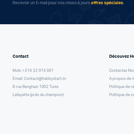
Recevoir un E-mail pour nos mises à jours
offres spéciales
.
Contact
Découvez H
Mob: +216 22 974 387
Contactez No
Email: Contact@hobbystart.tn
A propos de 
8 rue Benghazi 1002 Tunis
Politique de 
Lafayette (prés du champion)
Politique de c