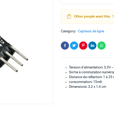
ligne
digitale
TCRT5000
Other people want this.
1
quantity
teur
Kit Robot
Category:
Capteurs de ligne
DC
Lego Education
pas à pas
Pack Arduino – raspberry pi
eur
eurs et Actionneurs
Tension d’alimentation: 3.3V 
Sortie à commutation numériqu
Distance de reflection: 1 à 2
consommation: 15mA
Dimensions: 3.2 x 1.4 cm