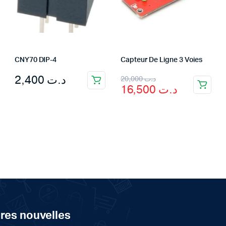
CNY70 DIP-4
Capteur De Ligne 3 Voies
Original
Current
2,400
د.ت
20,000
د.ت
16,500
د.ت
price
price
was:
is:
د.ت 20,000.
د.ت 16,500.
ères nouvelles