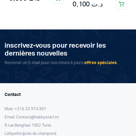
0,100
د.ت
inscrivez-vous pour recevoir les
dernières nouvelles
Recevoir un E-mail pour nos mises à jours
offres spéciales
.
Contact
Mob: +216 22 974 387
Email: Contact@hobbystart.tn
8 rue Benghazi 1002 Tunis
Lafayette (prés du champion)