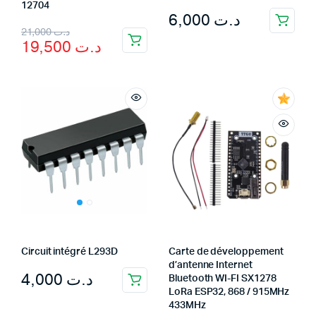
12704
6,000
د.ت
Original
Current
21,000
د.ت
19,500
د.ت
price
price
was:
is:
د.ت 21,000.
د.ت 19,500.
Circuit intégré L293D
Carte de développement
d’antenne Internet
4,000
د.ت
Bluetooth WI-FI SX1278
LoRa ESP32, 868 / 915MHz
433MHz