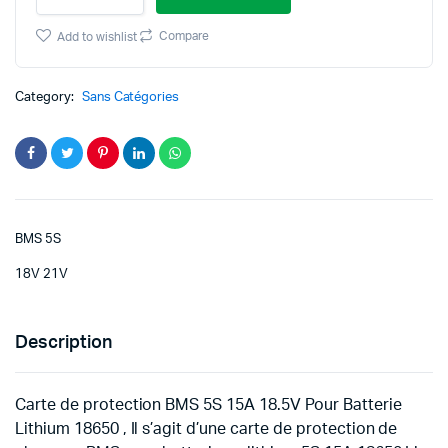
Protection
BMS
Compare
Add to wishlist
5S
15A
18V
Category:
Sans Catégories
21V
quantity
BMS 5S
18V 21V
Description
Carte de protection BMS 5S 15A 18.5V Pour Batterie
Lithium 18650 , Il s’agit d’une carte de protection de