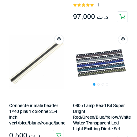
1
Rated
5.00
out of
97,000
د.ت
5
Connecteur male header
0805 Lamp Bead Kit Super
1×40 pins 1 colonne 2.54
Bright
inch
Red/Green/Blue/Yellow/White
vert/bleu/blanc/rouge/jaune
Water Transparent Led
Light Emitting Diode Set
0,500
د.ت