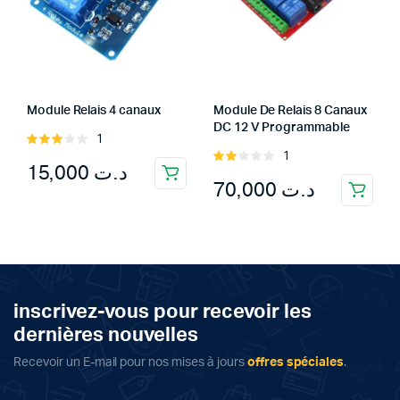
Module Relais 4 canaux
Module De Relais 8 Canaux
DC 12 V Programmable
1
Rated
1
3.00
Rated
15,000
د.ت
out of
2.00
70,000
د.ت
5
out
of 5
inscrivez-vous pour recevoir les
dernières nouvelles
Recevoir un E-mail pour nos mises à jours
offres spéciales
.