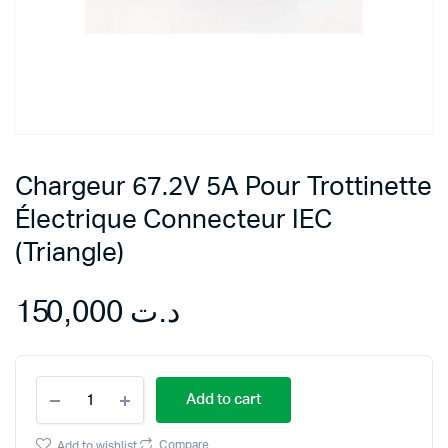
Chargeur 67.2V 5A Pour Trottinette
Électrique Connecteur IEC
(Triangle)
150,000
د.ت
Chargeur
Add to cart
67.2V
5A
Pour
Compare
Add to wishlist