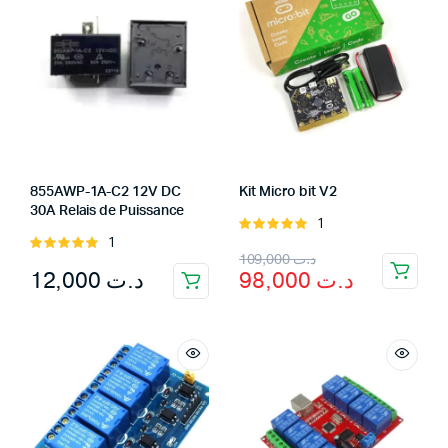
855AWP-1A-C2 12V DC
Kit Micro bit V2
30A Relais de Puissance
1
Rated
1
Rated
5.00
out of
Original
Current
109,000
د.ت
5.00
out of
5
12,000
د.ت
98,000
د.ت
5
price
price
was:
is:
د.ت 109,000.
د.ت 98,000.