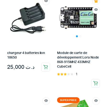
chargeur 4 batteries lion
Module de carte de
18650
développement Lora Node
868-915MHZ 433MHZ
25,000
د.ت
CubeCell
1
Rated
3.00
out of
5
SUPER PRICE