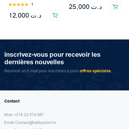
25,000
د.ت
1
Rated
5.00
out of
12,000
د.ت
5
inscrivez-vous pour recevoir les
dernières nouvelles
Recevoir un E-mail pour nos mises à jours
offres spéciales
.
Contact
Mob: +216 22 974 387
Email: Contact@hobbystart.tn