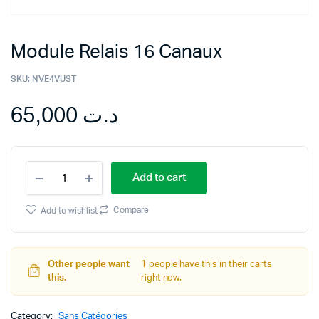
Module Relais 16 Canaux
SKU:
NVE4VUST
65,000
د.ت
Module
Add to cart
Relais
16
Canaux
Compare
Add to wishlist
quantity
Other people want
1 people have this in their carts
this.
right now.
Category:
Sans Catégories