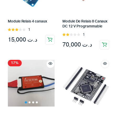
Module Relais 4 canaux
Module De Relais 8 Canaux
DC 12 V Programmable
1
Rated
1
3.00
Rated
15,000
د.ت
out of
2.00
70,000
د.ت
5
out
of 5
17%