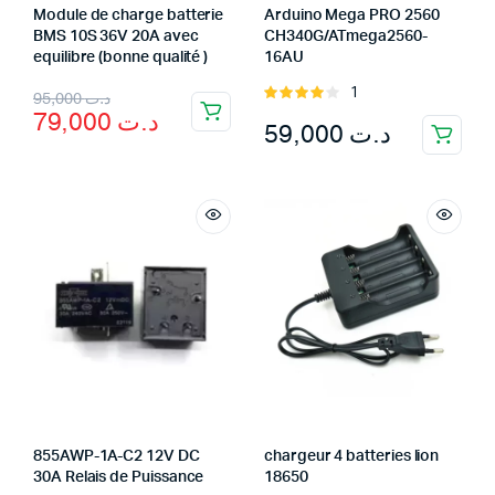
Module de charge batterie
Arduino Mega PRO 2560
BMS 10S 36V 20A avec
CH340G/ATmega2560-
equilibre (bonne qualité )
16AU
Original
Current
1
Rated
95,000
د.ت
79,000
د.ت
4.00
out
59,000
د.ت
price
price
of 5
was:
is:
د.ت 95,000.
د.ت 79,000.
855AWP-1A-C2 12V DC
chargeur 4 batteries lion
30A Relais de Puissance
18650