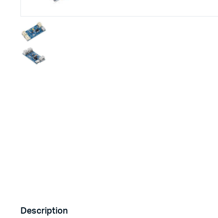
Imprimante 3D
Driver Mo
Filaments et résine pour 3D
Moteur 
CNC & Laser
Moteurs 
Accessoires imprimante 3D
Servomot
Autre Mot
Description