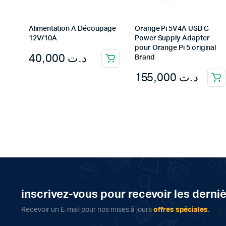
Alimentation A Découpage
Orange Pi 5V4A USB C
12V/10A
Power Supply Adapter
pour Orange Pi 5 original
40,000
د.ت
Brand
155,000
د.ت
inscrivez-vous pour recevoir les derni
Recevoir un E-mail pour nos mises à jours
offres spéciales
.