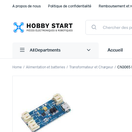
A propos de nous
Politique de confidentialité
Remboursement et r
Products
search
Accueil
All Departments
Home
Alimentation et batteries
Transformateur et Chargeur
CN3065 
Plaque d’essais Breadboard et PCB
Capteu
Accessoires arduino
Capteu
Accessoires Drones
Capteu
Accessoires Raspberry Pi
Capte
Autre Electronique
Autres
Composants Electroniques