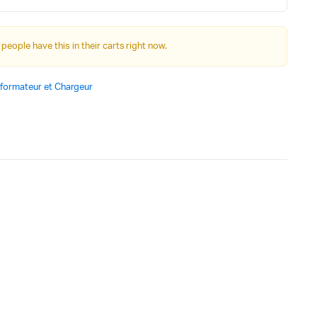
Autre Alimentation
 people have this in their carts right now.
Afficheurs
formateur et Chargeur
Connectivité, communications & IOT
Appareils de mesures
Soudure et Bricollage