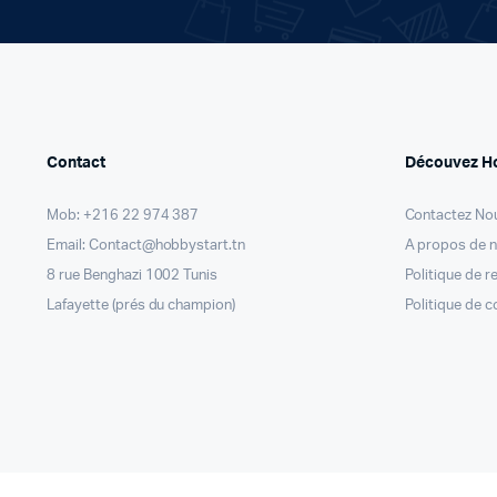
Contact
Découvez H
Mob: +216 22 974 387
Contactez No
Email: Contact@hobbystart.tn
A propos de 
8 rue Benghazi 1002 Tunis
Politique de 
Lafayette (prés du champion)
Politique de c