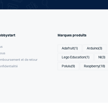
obbystart
Marques produits
us
Adafruit
(1)
Arduino
(3)
nous
Lego Education
(1)
NI
(3)
remboursement et de retour
Polulu
(9)
Raspberry
(18)
onfidentialité