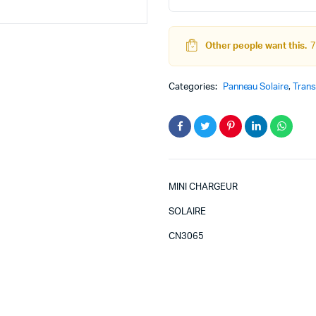
SOLAIRE
quantity
Other people want this.
7
teur
Kit Robot
Categories:
Panneau Solaire
,
Trans
DC
Lego Education
pas à pas
Pack Arduino – raspberry pi
eur
eurs et Actionneurs
MINI CHARGEUR
SOLAIRE
CN3065