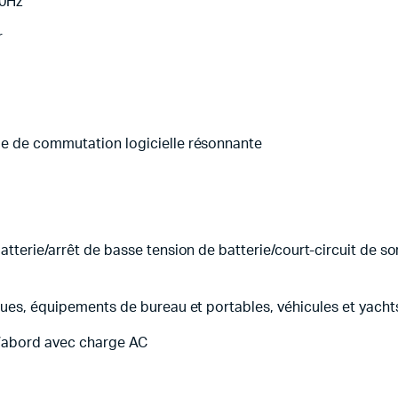
60Hz
r
ie de commutation logicielle résonnante
atterie/arrêt de basse tension de batterie/court-circuit de so
ques, équipements de bureau et portables, véhicules et yachts
d’abord avec charge AC