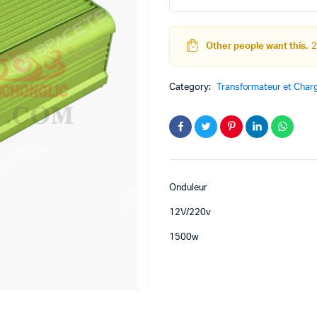
quantity
Other people want this.
2
teur
Kit Robot
Category:
Transformateur et Char
DC
Lego Education
pas à pas
Pack Arduino – raspberry pi
eur
eurs et Actionneurs
Onduleur
12V/220v
1500w