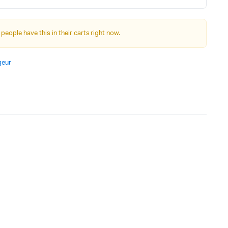
Autre Alimentation
 people have this in their carts right now.
Afficheurs
geur
Connectivité, communications & IOT
Appareils de mesures
Soudure et Bricollage