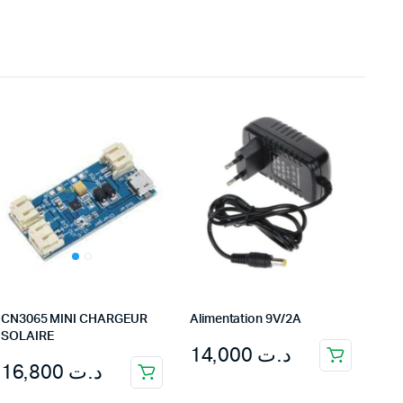
CN3065 MINI CHARGEUR
Alimentation 9V/2A
SOLAIRE
14,000
د.ت
16,800
د.ت