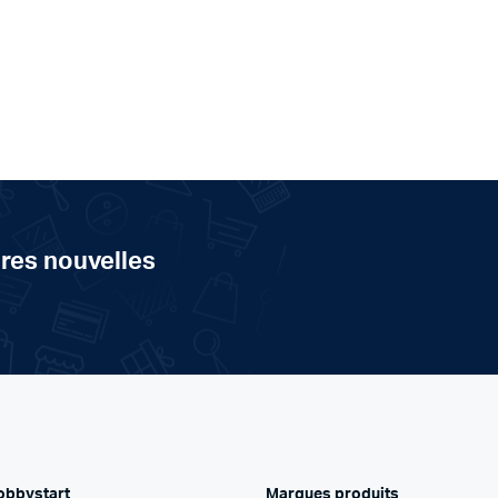
ères nouvelles
obbystart
Marques produits