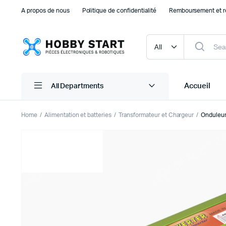
A propos de nous
Politique de confidentialité
Remboursement et r
Accueil
All Departments
Home
Alimentation et batteries
Transformateur et Chargeur
Onduleu
Plaque d’essais Breadboard et PCB
Capteu
Accessoires arduino
Capteu
Accessoires Drones
Capteu
Accessoires Raspberry Pi
Capte
Autre Electronique
Autres
Composants Electroniques