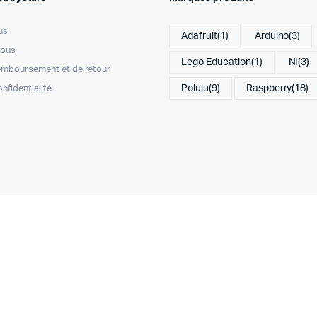
us
Adafruit
(1)
Arduino
(3)
nous
Lego Education
(1)
NI
(3)
remboursement et de retour
Polulu
(9)
Raspberry
(18)
onfidentialité