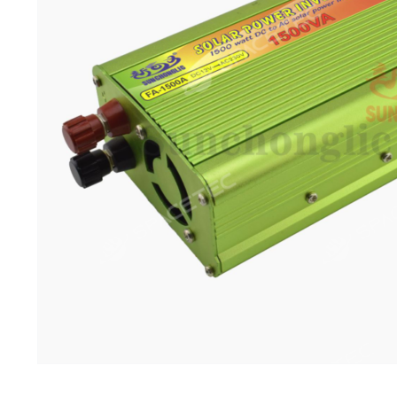
Imprimante 3D
Driver Mo
Filaments et résine pour 3D
Moteur 
CNC & Laser
Moteurs 
Accessoires imprimante 3D
Servomot
Autre Mot