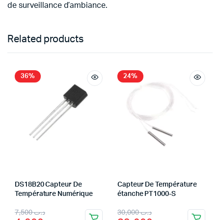
de surveillance d’ambiance.
Related products
36%
24%
DS18B20 Capteur De
Capteur De Température
Température Numérique
étanche PT1000-S
Original
Current
Original
Current
7,500
د.ت
30,000
د.ت