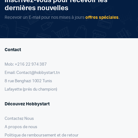
inscrivez-vous pour recevoir les
dernières nouvelles
Recevoir un E-mail pour nos mises à jours
offres spéciales
.
Contact
Mob: +216 22 974 387
Email: Contact@hobbystart.tn
8 rue Benghazi 1002 Tunis
Lafayette (prés du champion)
Découvez Hobbystart
Contactez Nous
A propos de nous
Politique de remboursement et de retour