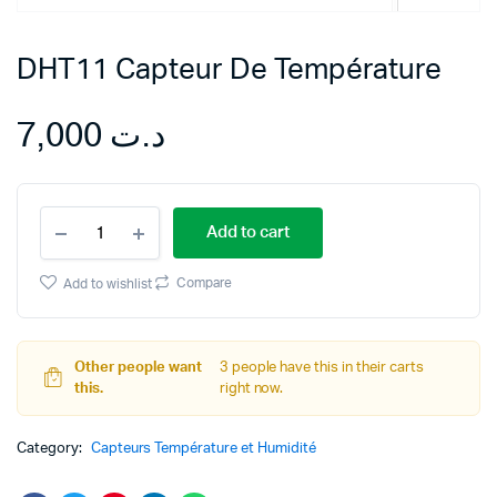
DHT11 Capteur De Température
7,000
د.ت
DHT11
Add to cart
Capteur
De
Température
Compare
Add to wishlist
quantity
Other people want
3 people have this in their carts
this.
right now.
Category:
Capteurs Température et Humidité