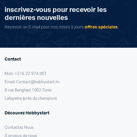
inscrivez-vous pour recevoir les
dernières nouvelles
Recevoir un E-mail pour nos mises à jours
offres spéciales
.
Contact
Mob: +216 22 974 387
Email: Contact@hobbystart.tn
8 rue Benghazi 1002 Tunis
Lafayette (prés du champion)
Découvez Hobbystart
Contactez Nous
A propos de nous