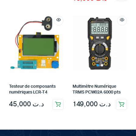
price
price
was:
is:
د.ت 29,000.
د.ت 19,000.
Testeur de composants
Multimètre Numérique
numériques LCR-T4
TRMS PCW02A 6000 pts
45,000
د.ت
149,000
د.ت