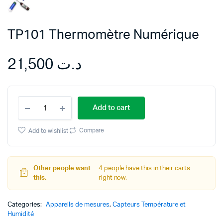
TP101 Thermomètre Numérique
21,500
د.ت
TP101
Add to cart
Thermomètre
Numérique
quantity
Compare
Add to wishlist
Other people want
4 people have this in their carts
this.
right now.
Categories:
Appareils de mesures
,
Capteurs Température et
Humidité