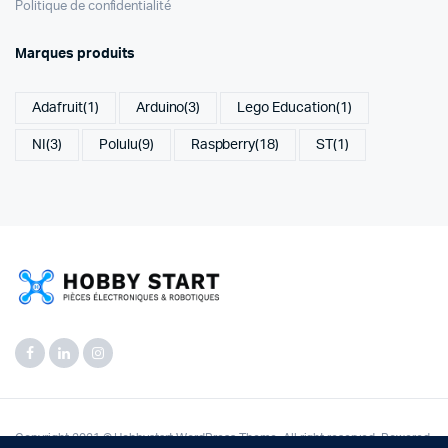
Politique de confidentialité
Marques produits
Adafruit
(1)
Arduino
(3)
Lego Education
(1)
NI
(3)
Polulu
(9)
Raspberry
(18)
ST
(1)
Copyright 2021 © Hobbystart WordPress Theme. All right reserved. Powered