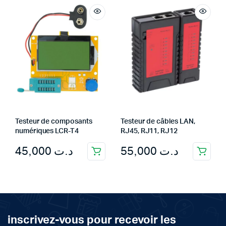
د.ت 145,000.
د.ت 119,000.
Testeur de composants
Testeur de câbles LAN,
numériques LCR-T4
RJ45, RJ11, RJ12
45,000
د.ت
55,000
د.ت
inscrivez-vous pour recevoir les