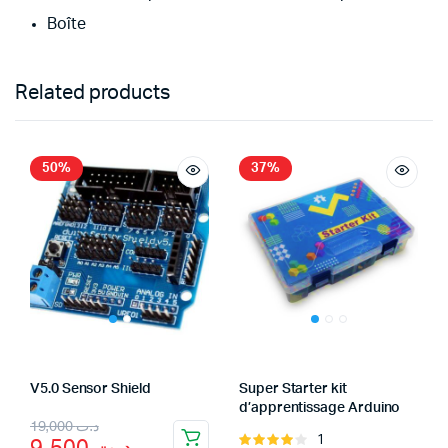
Boîte
Related products
50%
37%
V5.0 Sensor Shield
Super Starter kit
d’apprentissage Arduino
Original
Current
19,000
د.ت
1
Rated