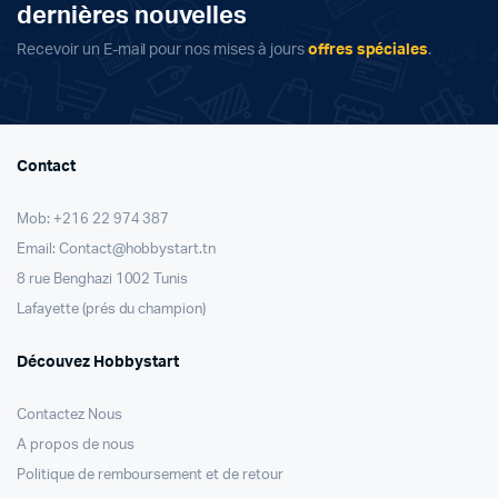
dernières nouvelles
Recevoir un E-mail pour nos mises à jours
offres spéciales
.
Contact
Mob: +216 22 974 387
Email: Contact@hobbystart.tn
8 rue Benghazi 1002 Tunis
Lafayette (prés du champion)
Découvez Hobbystart
Contactez Nous
A propos de nous
Politique de remboursement et de retour