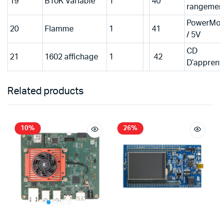
19
B10K Variable
1
40
rangeme
PowerMo
20
Flamme
1
41
/ 5V
CD
21
1602 affichage
1
42
D’appren
Related products
10%
26%