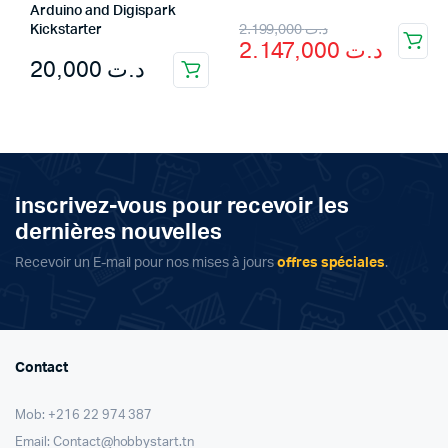
Arduino and Digispark
Original
Current
2.199,000
د.ت
Kickstarter
2.147,000
د.ت
price
price
20,000
د.ت
was:
is:
د.ت 2.199,000.
د.ت 2.147,000.
inscrivez-vous pour recevoir les
dernières nouvelles
Recevoir un E-mail pour nos mises à jours
offres spéciales
.
Contact
Mob: +216 22 974 387
Email: Contact@hobbystart.tn