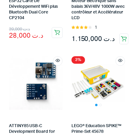
ESP32 Carte De
Moteur électrique sans
Développement WiFi plus
balais 36V/48V 1000W avec
Bluetooth Dual Core
contrôleur et Accélérateur
CP2104
LCD
Original
Current
1
Rated
39,000
د.ت
28,000
د.ت
4.00
out
1.150,000
د.ت
price
price
of 5
was:
is:
د.ت 39,000.
د.ت 28,000.
3%
ATTINY85 USB-C
LEGO® Education SPIKE™
Development Board for
Prime-Set 45678