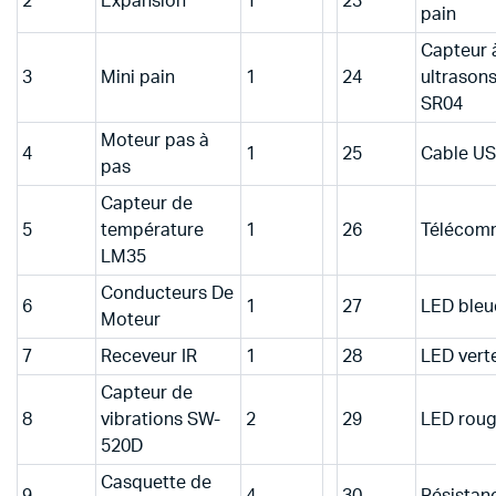
2
Expansion
1
23
pain
Capteur 
3
Mini pain
1
24
ultrason
SR04
Moteur pas à
4
1
25
Cable U
pas
Capteur de
5
température
1
26
Télécom
LM35
Conducteurs De
6
1
27
LED bleu
Moteur
7
Receveur IR
1
28
LED vert
Capteur de
8
vibrations SW-
2
29
LED rou
520D
Casquette de