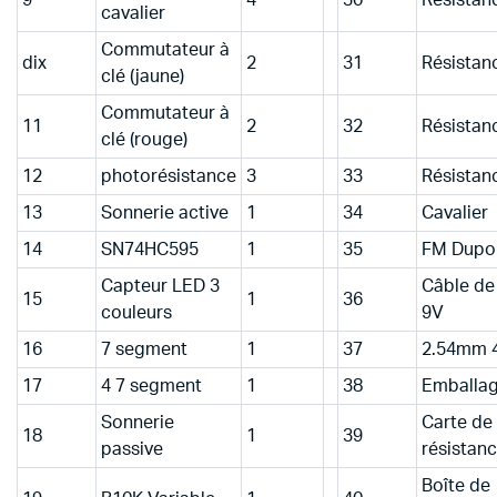
9
4
30
Résistan
cavalier
Commutateur à
dix
2
31
Résistan
clé (jaune)
Commutateur à
11
2
32
Résistan
clé (rouge)
12
photorésistance
3
33
Résistan
13
Sonnerie active
1
34
Cavalier
14
SN74HC595
1
35
FM Dupo
Capteur LED 3
Câble de
15
1
36
couleurs
9V
16
7 segment
1
37
2.54mm 
17
4 7 segment
1
38
Emballag
Sonnerie
Carte de
18
1
39
passive
résistan
Boîte de