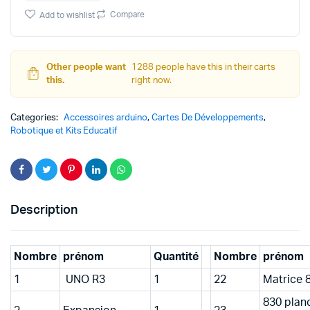
UNO
Compare
Add to wishlist
R3
quantity
Other people want
1288 people have this in their carts
this.
right now.
Categories:
Accessoires arduino
,
Cartes De Développements
,
Robotique et Kits Educatif
Description
Nombre
prénom
Quantité
Nombre
prénom
1
UNO R3
1
22
Matrice 8
830 plan