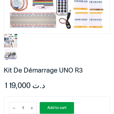
Kit De Démarrage UNO R3
119,000
د.ت
Kit
Add to cart
De
Démarrage