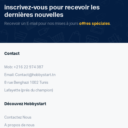
inscrivez-vous pour recevoir les
dernières nouvelles
Recevoir un E-mail pour nos mises à jours
offres spéciales
.
Contact
Mob: +216 22 974 387
Email: Contact@hobbystart.tn
8 rue Benghazi 1002 Tunis
Lafayette (prés du champion)
Découvez Hobbystart
Contactez Nous
A propos de nous