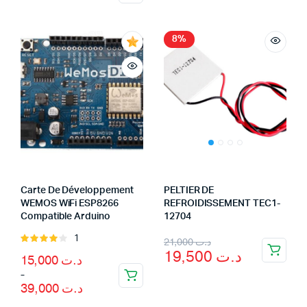
5
8%
Carte De Développement
PELTIER DE
WEMOS WiFi ESP8266
REFROIDISSEMENT TEC1-
Compatible Arduino
12704
Original
Current
1
Rated
21,000
د.ت
19,500
د.ت
4.00
out
Price
15,000
د.ت
price
price
of 5
range:
–
د.ت 15,000
was:
is:
39,000
د.ت
through
د.ت 39,000