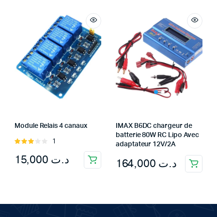
د.ت 21,000.
د.ت 19,500.
Module Relais 4 canaux
IMAX B6DC chargeur de
batterie 80W RC Lipo Avec
1
Rated
adaptateur 12V/2A
3.00
15,000
د.ت
164,000
د.ت
out of
5