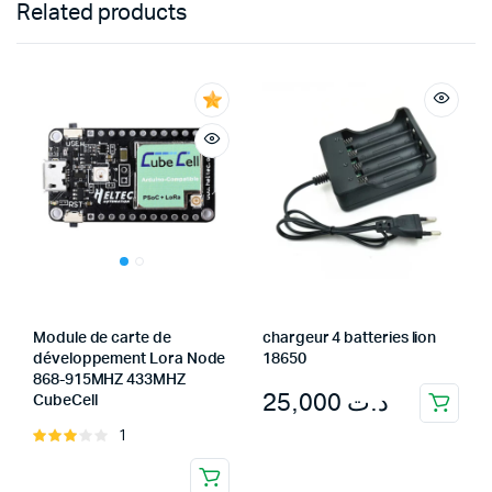
Related products
Module de carte de
chargeur 4 batteries lion
développement Lora Node
18650
868-915MHZ 433MHZ
25,000
د.ت
CubeCell
1
Rated
3.00
out of