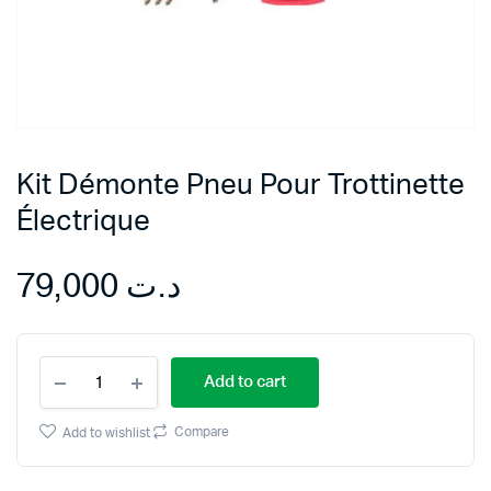
Kit Démonte Pneu Pour Trottinette
Électrique
79,000
د.ت
Kit
Add to cart
Démonte
Pneu
Pour
Compare
Add to wishlist
Trottinette
Électrique