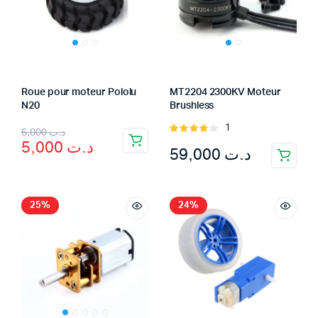
Roue pour moteur Pololu
MT2204 2300KV Moteur
N20
Brushless
Original
Current
1
Rated
6,000
د.ت
5,000
د.ت
4.00
out
59,000
د.ت
price
price
of 5
was:
is:
د.ت 6,000.
د.ت 5,000.
25%
24%