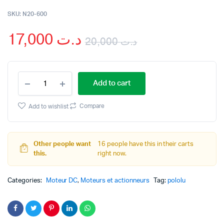
SKU:
N20-600
17,000
د.ت
20,000
د.ت
Original
Current
N20
price
price
Add to cart
Moteur
Pololu
was:
is:
600RPM
Compare
Add to wishlist
-12V
د.ت 20,000.
د.ت 17,000.
quantity
Other people want
16 people have this in their carts
this.
right now.
Categories:
Moteur DC
,
Moteurs et actionneurs
Tag:
pololu