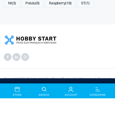
NI
(3)
Polulu
(9)
Raspberry
(18)
ST
(1)
Copyright 2021 © Hobbystart WordPress Theme. All right reserved. Powered
by
KLBTheme
.
Bienvenue chez Hobbystart Electronic Store— Créez un
Compte et bénificier des offres exceptionnels.
Dismiss
STORE
SEARCH
ACCOUNT
CATEGORIES