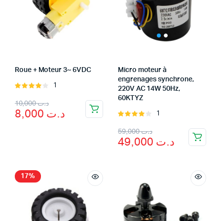
Roue + Moteur 3~ 6VDC
Micro moteur à
engrenages synchrone,
1
Rated
220V AC 14W 50Hz,
4.00
out
60KTYZ
Original
Current
10,000
د.ت
of 5
8,000
د.ت
1
Rated
price
price
4.00
out
Original
Current
59,000
د.ت
was:
is:
of 5
49,000
د.ت
price
price
د.ت 10,000.
د.ت 8,000.
was:
is:
د.ت 59,000.
د.ت 49,000.
17%