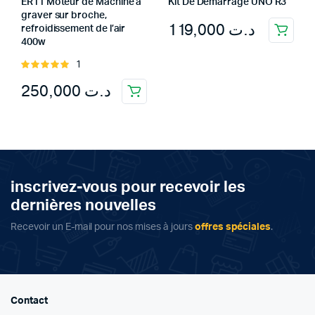
ER11 Moteur de Machine à
Kit De Démarrage UNO R3
graver sur broche,
119,000
د.ت
refroidissement de l’air
400w
1
Rated
5.00
out of
250,000
د.ت
5
inscrivez-vous pour recevoir les
dernières nouvelles
Recevoir un E-mail pour nos mises à jours
offres spéciales
.
Contact