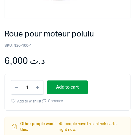
Roue pour moteur polulu
SKU:
N20-100-1
6,000
د.ت
Roue
Add to cart
pour
moteur
polulu
Compare
Add to wishlist
quantity
Other people want
45 people have this in their carts
this.
right now.