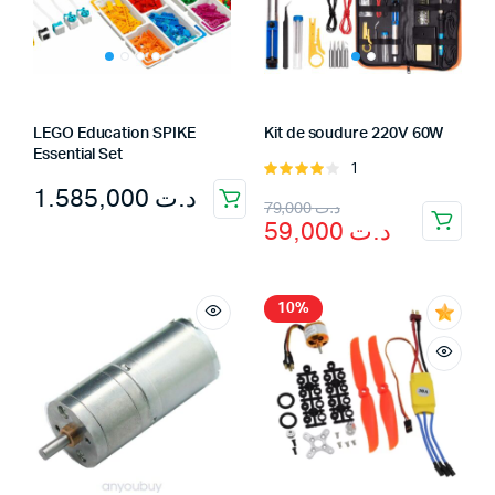
LEGO Education SPIKE
Kit de soudure 220V 60W
Essential Set
1
Rated
1.585,000
د.ت
4.00
out
Original
Current
79,000
د.ت
of 5
59,000
د.ت
price
price
was:
is:
د.ت 59,000.
د.ت 79,000.
10%