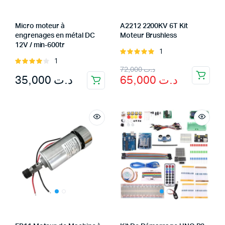
Micro moteur à
A2212 2200KV 6T Kit
engrenages en métal DC
Moteur Brushless
12V / min-600tr
1
Rated
1
Rated
5.00
out of
Original
Current
72,000
د.ت
4.00
out
5
35,000
د.ت
65,000
د.ت
of 5
price
price
was:
is:
د.ت 65,000.
د.ت 72,000.