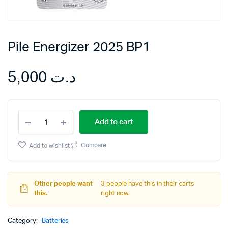
Pile Energizer 2025 BP1
5,000
د.ت
Pile
Add to cart
Energizer
2025
BP1
Compare
Add to wishlist
quantity
Other people want
3 people have this in their carts
this.
right now.
Category:
Batteries