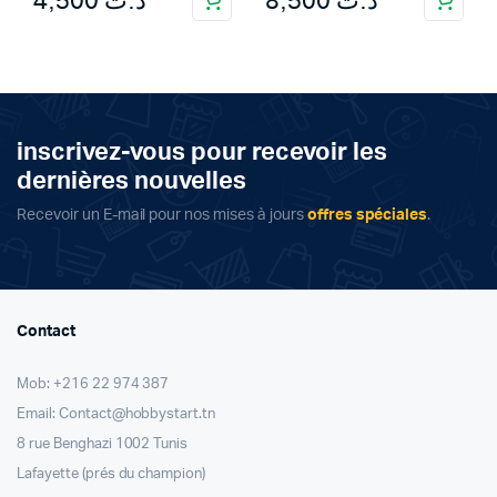
4,500
د.ت
8,500
د.ت
inscrivez-vous pour recevoir les
dernières nouvelles
Recevoir un E-mail pour nos mises à jours
offres spéciales
.
Contact
Mob: +216 22 974 387
Email: Contact@hobbystart.tn
8 rue Benghazi 1002 Tunis
Lafayette (prés du champion)