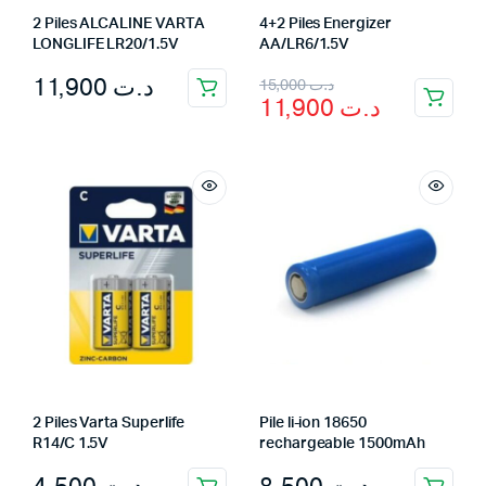
2 Piles ALCALINE VARTA
4+2 Piles Energizer
LONGLIFE LR20/1.5V
AA/LR6/1.5V
Original
Current
11,900
د.ت
15,000
د.ت
11,900
د.ت
price
price
was:
is:
د.ت 15,000.
د.ت 11,900.
2 Piles Varta Superlife
Pile li-ion 18650
R14/C 1.5V
rechargeable 1500mAh