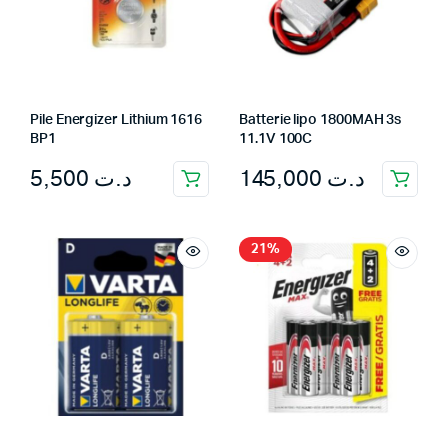
Pile Energizer Lithium 1616
Batterie lipo 1800MAH 3s
BP1
11.1V 100C
5,500
د.ت
145,000
د.ت
21%