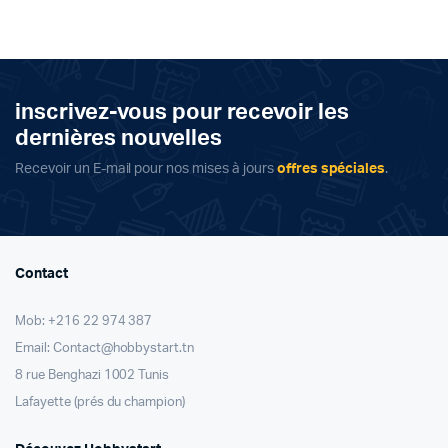
inscrivez-vous pour recevoir les
dernières nouvelles
Recevoir un E-mail pour nos mises à jours
offres spéciales
.
Contact
Mob: +216 22 974 387
Email: Contact@hobbystart.tn
8 rue Benghazi 1002 Tunis
Lafayette (prés du champion)