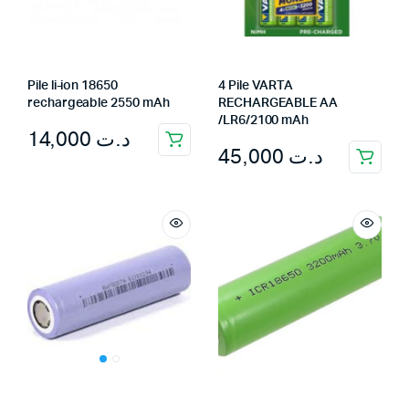
Pile li-ion 18650
4 Pile VARTA
rechargeable 2550 mAh
RECHARGEABLE AA
/LR6/2100 mAh
14,000
د.ت
45,000
د.ت