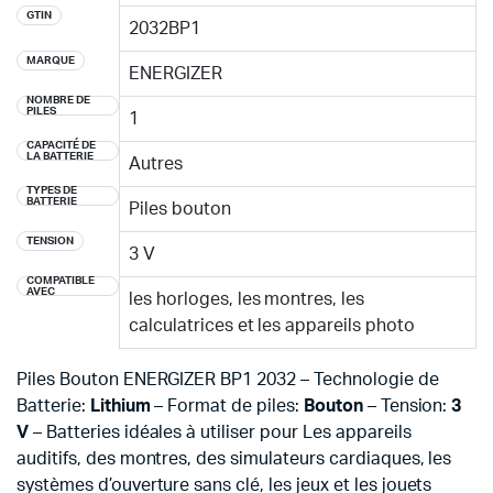
GTIN
2032BP1
MARQUE
ENERGIZER
NOMBRE DE
PILES
1
CAPACITÉ DE
LA BATTERIE
Autres
TYPES DE
BATTERIE
Piles bouton
TENSION
3 V
COMPATIBLE
AVEC
les horloges, les montres, les
calculatrices et les appareils photo
Piles Bouton ENERGIZER BP1 2032 – Technologie de
Batterie:
Lithium
– Format de piles:
Bouton
– Tension:
3
V
– Batteries idéales à utiliser pour Les appareils
auditifs, des montres, des simulateurs cardiaques, les
systèmes d’ouverture sans clé, les jeux et les jouets