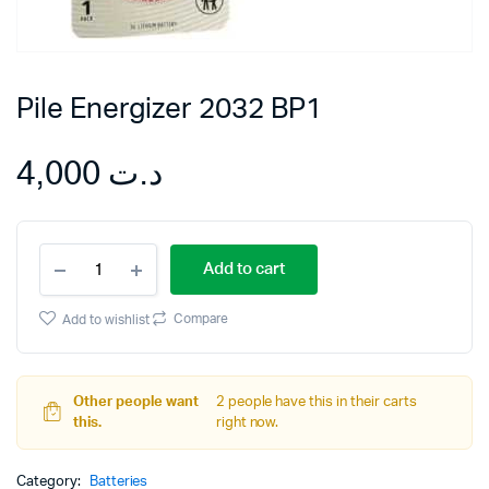
Pile Energizer 2032 BP1
4,000
د.ت
Pile
Add to cart
Energizer
2032
BP1
Compare
Add to wishlist
quantity
Other people want
2 people have this in their carts
this.
right now.
Category:
Batteries