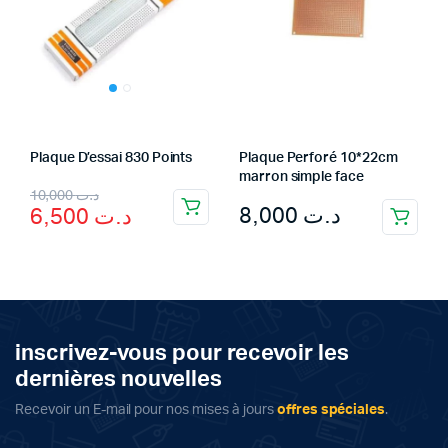
Plaque D’essai 830 Points
Plaque Perforé 10*22cm
marron simple face
Original
Current
10,000
د.ت
8,000
د.ت
6,500
د.ت
price
price
was:
is:
د.ت 10,000.
د.ت 6,500.
inscrivez-vous pour recevoir les
dernières nouvelles
Recevoir un E-mail pour nos mises à jours
offres spéciales
.