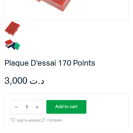
Plaque D’essai 170 Points
3,000
د.ت
Plaque
Add to cart
D'essai
170
Points
Compare
Add to wishlist
quantity