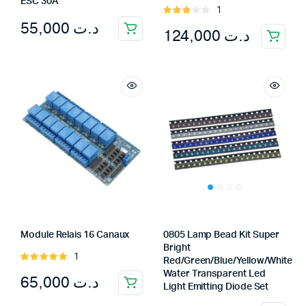
ESC 30A
1
Rated
55,000
د.ت
3.00
124,000
د.ت
out of
5
Module Relais 16 Canaux
0805 Lamp Bead Kit Super
Bright
1
Rated
Red/Green/Blue/Yellow/White
5.00
out of
Water Transparent Led
65,000
د.ت
5
Light Emitting Diode Set