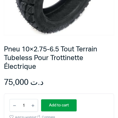
Pneu 10×2.75-6.5 Tout Terrain
Tubeless Pour Trottinette
Électrique
75,000
د.ت
Pneu
Add to cart
10x2.75-
6.5
Tout
Compare
Add to wishlist