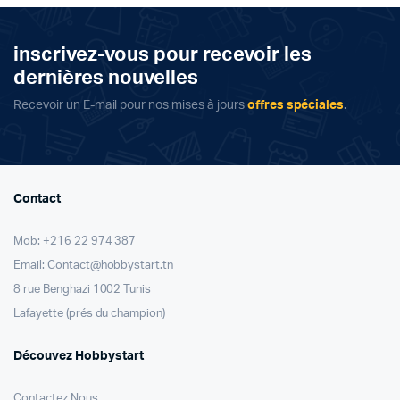
inscrivez-vous pour recevoir les
dernières nouvelles
Recevoir un E-mail pour nos mises à jours
offres spéciales
.
Contact
Mob: +216 22 974 387
Email: Contact@hobbystart.tn
8 rue Benghazi 1002 Tunis
Lafayette (prés du champion)
Découvez Hobbystart
Contactez Nous