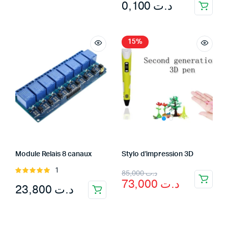
0,100
د.ت
15%
Module Relais 8 canaux
Stylo d’impression 3D
Original
Current
1
Rated
85,000
د.ت
73,000
د.ت
5.00
out of
23,800
د.ت
price
price
5
was:
is:
د.ت 85,000.
د.ت 73,000.