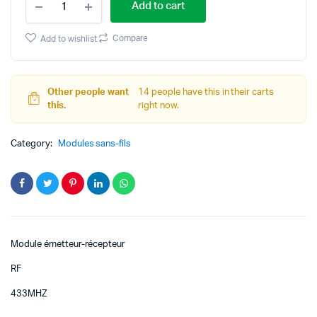
Add to cart
433MHZ
Module
émetteur-
Compare
Add to wishlist
récepteur
quantity
Other people want
14 people have this in their carts
this.
right now.
Category:
Modules sans-fils
Module émetteur-récepteur
RF
433MHZ