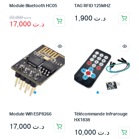
Module Bluetooth HC05
TAG RFID 125MHZ
Original
Current
1,900
د.ت
22,000
د.ت
17,000
د.ت
price
price
was:
is:
د.ت 22,000.
د.ت 17,000.
Module Wifi ESP8266
Télécommande Infrarouge
HX1838
17,000
د.ت
10,000
د.ت