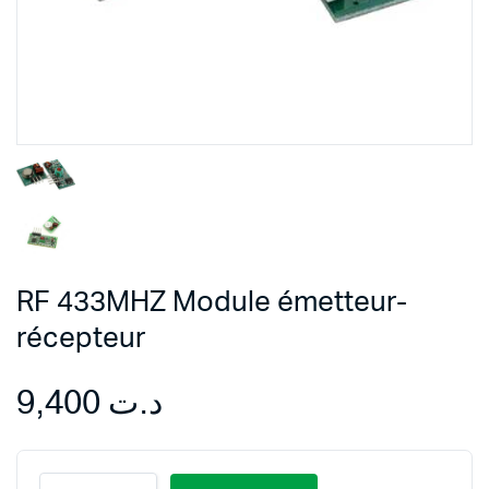
RF 433MHZ Module émetteur-
récepteur
9,400
د.ت
RF