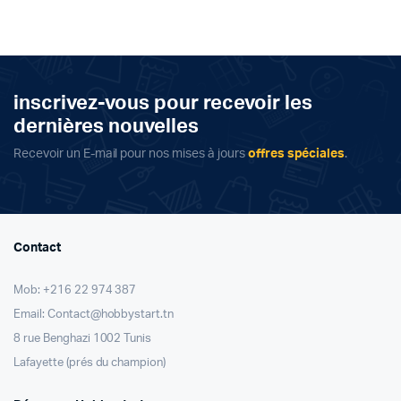
inscrivez-vous pour recevoir les
dernières nouvelles
Recevoir un E-mail pour nos mises à jours
offres spéciales
.
Contact
Mob: +216 22 974 387
Email: Contact@hobbystart.tn
8 rue Benghazi 1002 Tunis
Lafayette (prés du champion)