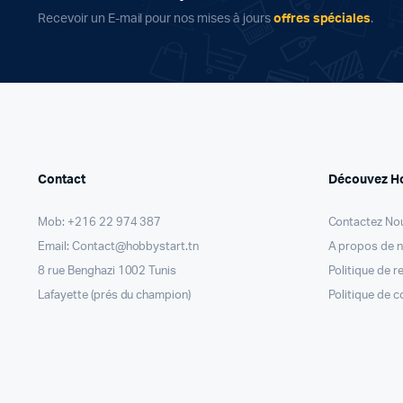
Recevoir un E-mail pour nos mises à jours
offres spéciales
.
Contact
Découvez H
Mob: +216 22 974 387
Contactez No
Email: Contact@hobbystart.tn
A propos de 
8 rue Benghazi 1002 Tunis
Politique de 
Lafayette (prés du champion)
Politique de c