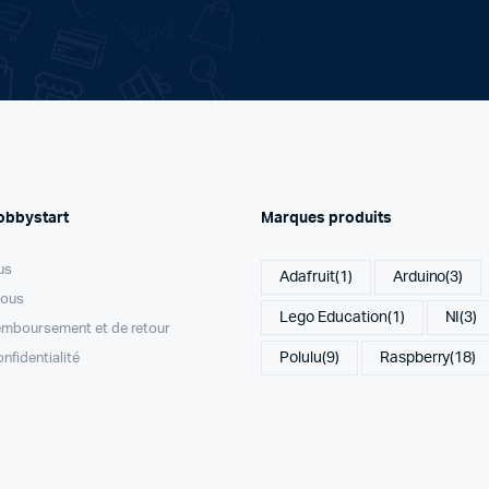
obbystart
Marques produits
us
Adafruit
(1)
Arduino
(3)
nous
Lego Education
(1)
NI
(3)
remboursement et de retour
Polulu
(9)
Raspberry
(18)
onfidentialité