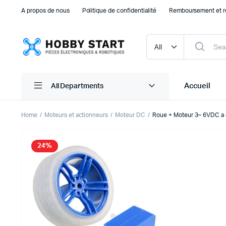
A propos de nous
Politique de confidentialité
Remboursement et r
Accueil
All Departments
Home
Moteurs et actionneurs
Moteur DC
Roue + Moteur 3~ 6VDC a 
Plaque d’essais Breadboard et PCB
Capteu
24%
Accessoires arduino
Capteu
Accessoires Drones
Capteu
Accessoires Raspberry Pi
Capte
Autre Electronique
Autres
Composants Electroniques