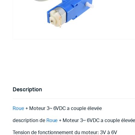
Imprimante 3D
Driver Mo
Filaments et résine pour 3D
Moteur 
CNC & Laser
Moteurs 
Accessoires imprimante 3D
Servomot
Autre Mot
Description
Roue
+ Moteur 3~ 6VDC a couple élevée
description de
Roue
+ Moteur 3~ 6VDC a couple élevé
Tension de fonctionnement du moteur: 3V à 6V