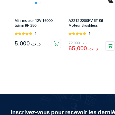
Mini moteur 12V 16000
A2212 2200KV 6T Kit
tr/min RF-280
Moteur Brushless
1
1
Rated
Rated
5.00
out of
5.00
out of
Original
Current
5,000
د.ت
72,000
د.ت
5
5
65,000
د.ت
price
price
was:
is:
د.ت 65,000.
د.ت 72,000.
inscrivez-vous pour recevoir les derni