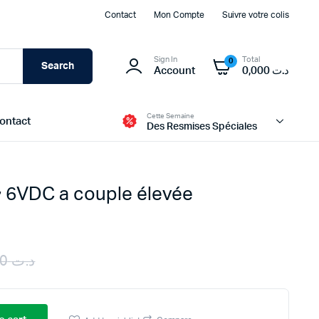
Contact
Mon Compte
Suivre votre colis
Sign In
Total
0
Search
Account
0,000
د.ت
Cette Semaine
ontact
Des Resmises Spéciales
 6VDC a couple élevée
Modules d’alimentation et BMS
Batteries
Transformateur et Chargeur
13,000
د.ت
Panneau Solaire
Original
Current
Boites d’alimentation