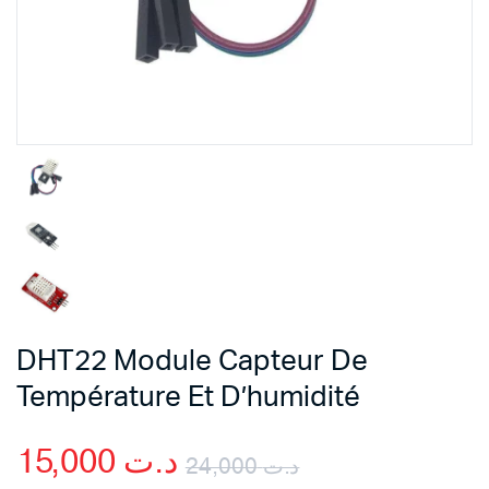
DHT22 Module Capteur De
Température Et D’humidité
15,000
د.ت
24,000
د.ت