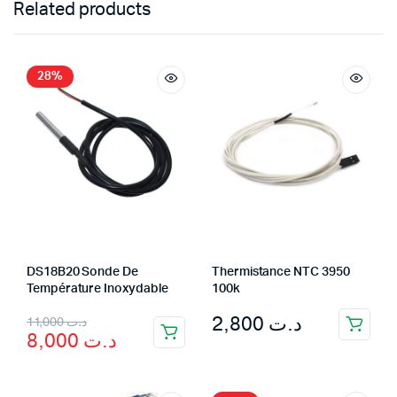
Related products
28%
DS18B20 Sonde De
Thermistance NTC 3950
Température Inoxydable
100k
Original
Current
2,800
د.ت
11,000
د.ت
8,000
د.ت
price
price
was:
is: