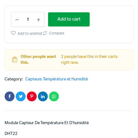
Original
Current
DHT22
price
price
Add to cart
Module
Capteur
was:
is:
De
Compare
Add to wishlist
Température
د.ت 24,000.
د.ت 15,000.
Et
D'humidité
quantity
Other people want
2 people have this in their carts
this.
right now.
Category:
Capteurs Température et Humidité
Module Capteur De Température Et D’humidité
DHT22