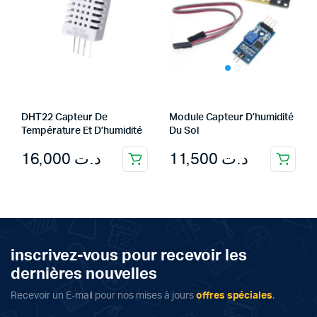
DHT22 Capteur De
Module Capteur D’humidité
Température Et D’humidité
Du Sol
16,000
د.ت
11,500
د.ت
inscrivez-vous pour recevoir les
dernières nouvelles
Recevoir un E-mail pour nos mises à jours
offres spéciales
.