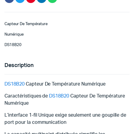
د.ت 7,500.
د.ت 4,800.
Capteur De Température
Numérique
DS18B20
Description
DS18B20
Capteur De Température Numérique
Caractéristiques de
DS18B20
Capteur De Température
Numérique
L’interface 1-fil Unique exige seulement une goupille de
port pour la communication