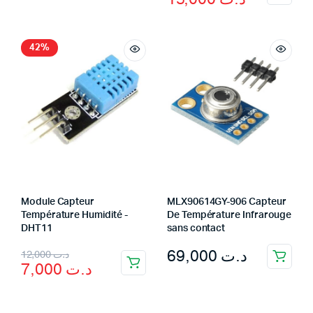
price
price
was:
is:
د.ت 24,000.
د.ت 15,000.
42%
Module Capteur
MLX90614GY-906 Capteur
Température Humidité -
De Température Infrarouge
DHT11
sans contact
Original
Current
69,000
د.ت
12,000
د.ت
7,000
د.ت
price
price
was:
is: