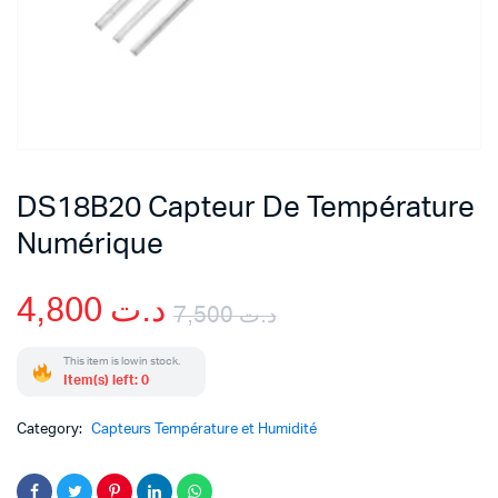
DS18B20 Capteur De Température
Numérique
4,800
د.ت
7,500
د.ت
Original
Current
This item is low in stock.
Item(s) left: 0
price
price
Category:
Capteurs Température et Humidité
was:
is: