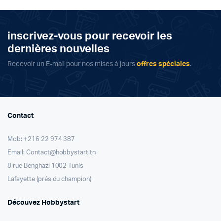
د.ت 12,000.
د.ت 7,000.
inscrivez-vous pour recevoir les
dernières nouvelles
Recevoir un E-mail pour nos mises à jours
offres spéciales
.
Contact
Mob: +216 22 974 387
Email: Contact@hobbystart.tn
8 rue Benghazi 1002 Tunis
Lafayette (prés du champion)
Découvez Hobbystart