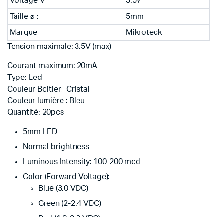
Voltage Vf
3.5v
Taille ⌀ :
5mm
Marque
Mikroteck
Tension maximale: 3.5
V
(max)
Courant maximum:
20mA
Type:
Led
Couleur Boitier: Cristal
Couleur lumière : Bleu
Quantité: 20
pcs
5mm LED
Normal brightness
Luminous Intensity: 100-200 mcd
Color (Forward Voltage):
Blue (3.0 VDC)
Green (2-2.4 VDC)