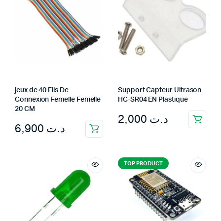
jeux de 40 Fils De
Support Capteur Ultrason
Connexion Femelle Femelle
HC-SR04 EN Plastique
20 CM
2,000
د.ت
6,900
د.ت
TOP PRODUCT