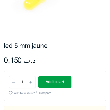
led 5 mm jaune
0,150
د.ت
led
Add to cart
5
mm
jaune
Compare
Add to wishlist
quantity