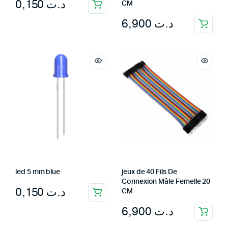
0,150
د.ت
CM
6,900
د.ت
led 5 mm blue
jeux de 40 Fils De
Connexion Mâle Femelle 20
0,150
د.ت
CM
6,900
د.ت