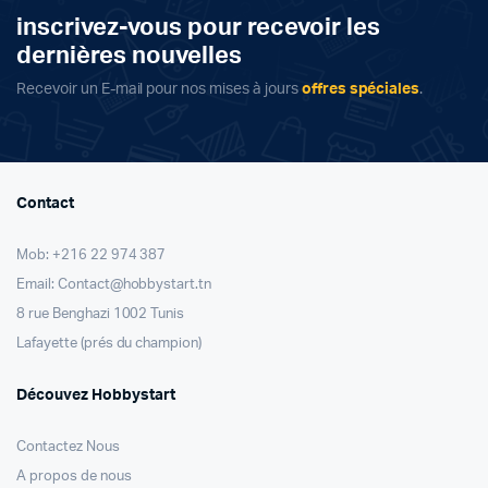
inscrivez-vous pour recevoir les
dernières nouvelles
Recevoir un E-mail pour nos mises à jours
offres spéciales
.
Contact
Mob: +216 22 974 387
Email: Contact@hobbystart.tn
8 rue Benghazi 1002 Tunis
Lafayette (prés du champion)
Découvez Hobbystart
Contactez Nous
A propos de nous