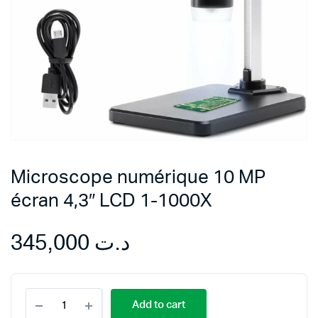
Microscope numérique 10 MP
écran 4,3″ LCD 1-1000X
345,000
د.ت
Microscope
Add to cart
numérique