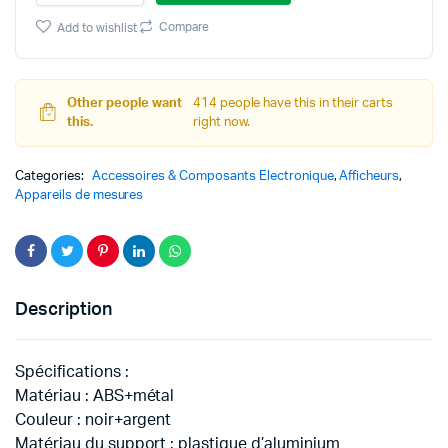
10
MP
Compare
Add to wishlist
écran
4,3"
LCD
1-
Other people want
414 people have this in their carts
1000X
this.
right now.
quantity
Categories:
Accessoires & Composants Electronique
,
Afficheurs
,
Appareils de mesures
Description
Spécifications :
Matériau : ABS+métal
Couleur : noir+argent
Matériau du support : plastique d’aluminium