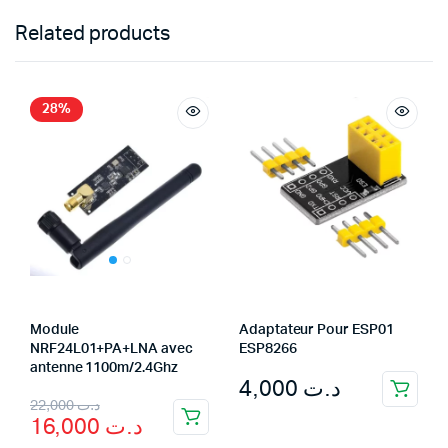
Related products
28%
Module
Adaptateur Pour ESP01
NRF24L01+PA+LNA avec
ESP8266
antenne 1100m/2.4Ghz
4,000
د.ت
Original
Current
22,000
د.ت
16,000
د.ت
price
price