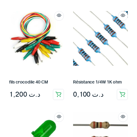
was:
is:
د.ت 22,000.
د.ت 16,000.
fils crocodile 40 CM
Résistance 1/4W 1K ohm
1,200
د.ت
0,100
د.ت