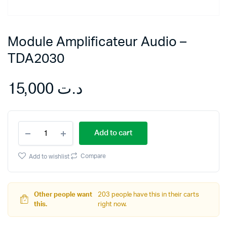
Module Amplificateur Audio –
TDA2030
15,000
د.ت
Module
Add to cart
Amplificateur
Audio
-
Compare
Add to wishlist
TDA2030
quantity
Other people want
203 people have this in their carts
this.
right now.