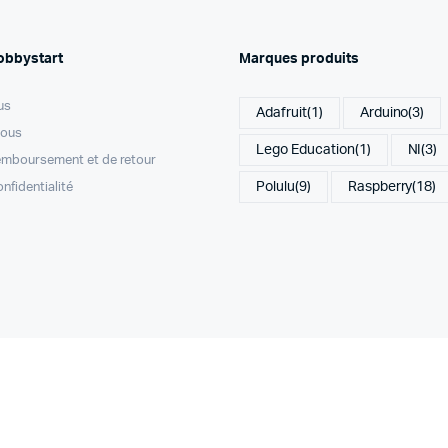
obbystart
Marques produits
us
Adafruit
(1)
Arduino
(3)
nous
Lego Education
(1)
NI
(3)
remboursement et de retour
Polulu
(9)
Raspberry
(18)
onfidentialité