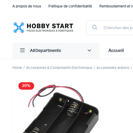
A propos de nous
Politique de confidentialité
Remboursement et r
Products
search
Accueil
All Departments
Home
Accessoires & Composants Electronique
Accessoires arduino
Plaque d’essais Breadboard et PCB
Capteu
20%
Accessoires arduino
Capteu
Accessoires Drones
Capteu
Accessoires Raspberry Pi
Capte
Autre Electronique
Autres
Composants Electroniques