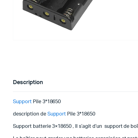
Imprimante 3D
Driver Mo
Filaments et résine pour 3D
Moteur 
CNC & Laser
Moteurs 
Accessoires imprimante 3D
Servomot
Autre Mot
Description
Support
Pile 3*18650
description de
Support
Pile 3*18650
Support batterie 3×18650 , Il s’agit d’un support de bo