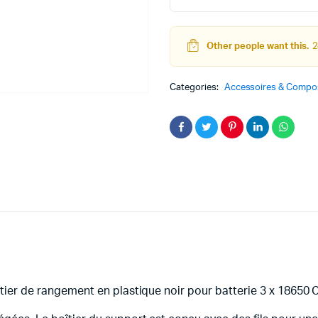
quantity
Other people want this.
2
teur
Kit Robot
Categories:
Accessoires & Compos
DC
Lego Education
pas à pas
Pack Arduino – raspberry pi
eur
eurs et Actionneurs
îtier de rangement en plastique noir pour batterie 3 x 18650 C