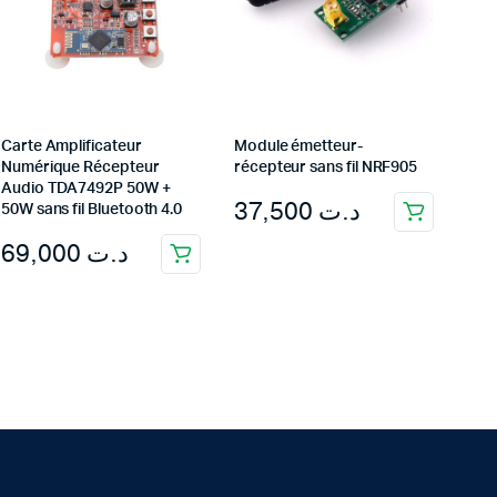
Carte Amplificateur
Module émetteur-
Numérique Récepteur
récepteur sans fil NRF905
Audio TDA7492P 50W +
37,500
د.ت
50W sans fil Bluetooth 4.0
69,000
د.ت