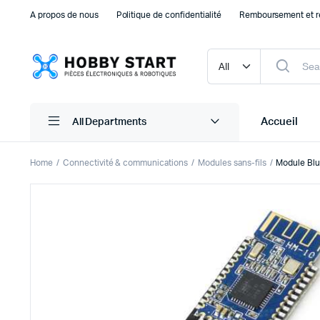
A propos de nous
Politique de confidentialité
Remboursement et r
Accueil
All Departments
Home
Connectivité & communications
Modules sans-fils
Module Bl
Plaque d’essais Breadboard et PCB
Capteu
Accessoires arduino
Capteu
Accessoires Drones
Capteu
Accessoires Raspberry Pi
Capte
Autre Electronique
Autres
Composants Electroniques