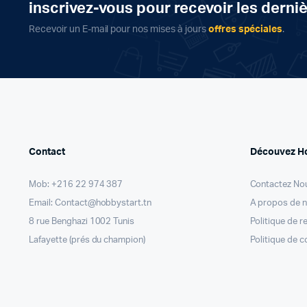
inscrivez-vous pour recevoir les derni
Recevoir un E-mail pour nos mises à jours
offres spéciales
.
Contact
Découvez H
Mob: +216 22 974 387
Contactez No
Email: Contact@hobbystart.tn
A propos de 
8 rue Benghazi 1002 Tunis
Politique de 
Lafayette (prés du champion)
Politique de c