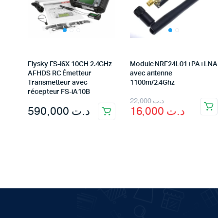
Flysky FS-i6X 10CH 2.4GHz
Module NRF24L01+PA+LNA
AFHDS RC Émetteur
avec antenne
Transmetteur avec
1100m/2.4Ghz
récepteur FS-iA10B
Original
Current
22,000
د.ت
590,000
د.ت
16,000
د.ت
price
price
was:
is:
د.ت 22,000.
د.ت 16,000.