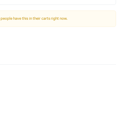
Autre Alimentation
 people have this in their carts right now.
Afficheurs
Connectivité, communications & IOT
Appareils de mesures
Soudure et Bricollage