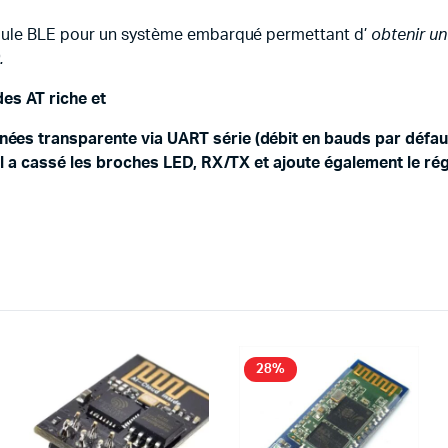
odule BLE pour un système embarqué permettant d’
obtenir un
.
es AT riche et
es transparente via UART série (débit en bauds par défaut
il a cassé les broches LED, RX/TX et ajoute également le ré
28%