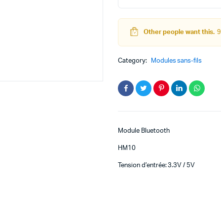
quantity
Other people want this.
9
teur
Kit Robot
Category:
Modules sans-fils
DC
Lego Education
pas à pas
Pack Arduino – raspberry pi
eur
eurs et Actionneurs
Module Bluetooth
HM10
Tension d’entrée: 3.3V / 5V