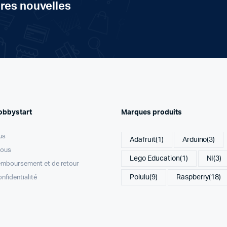
ères nouvelles
obbystart
Marques produits
us
Adafruit
(1)
Arduino
(3)
nous
Lego Education
(1)
NI
(3)
remboursement et de retour
Polulu
(9)
Raspberry
(18)
onfidentialité