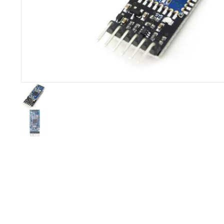
Imprimante 3D
Driver Mo
Filaments et résine pour 3D
Moteur 
CNC & Laser
Moteurs 
Accessoires imprimante 3D
Servomot
Autre Mot