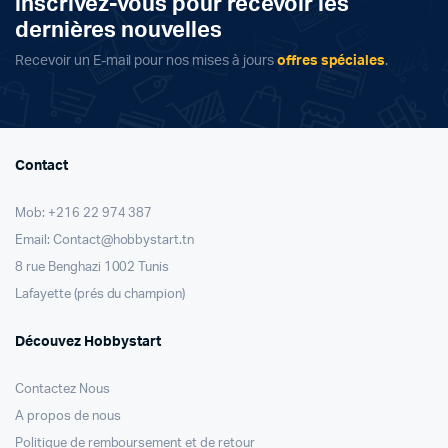
inscrivez-vous pour recevoir les
dernières nouvelles
Recevoir un E-mail pour nos mises à jours
offres spéciales
.
Contact
Mob: +216 22 974 387
Email: Contact@hobbystart.tn
8 rue Benghazi 1002 Tunis
Lafayette (prés du champion)
Découvez Hobbystart
Contactez Nous
A propos de nous
Politique de remboursement et de retour