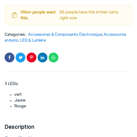
Led
quantity
Other people want
86 people have this in their carts
this.
right now.
Categories:
Accessoires & Composants Electronique
,
Accessoires
arduino
,
LED & Lumiére
3 LEDs:
vert
Jaune
Rouge
Description