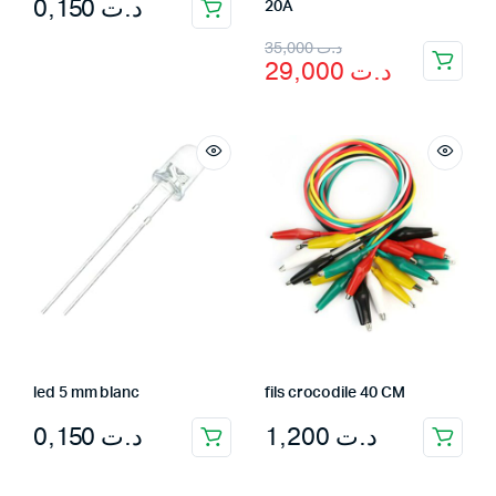
0,150
د.ت
20A
Original
Current
35,000
د.ت
29,000
د.ت
price
price
was:
is:
د.ت 35,000.
د.ت 29,000.
led 5 mm blanc
fils crocodile 40 CM
0,150
د.ت
1,200
د.ت