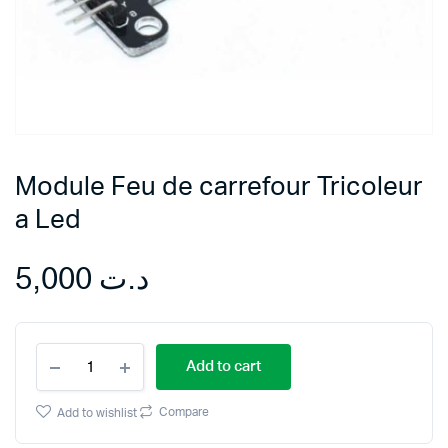
Module Feu de carrefour Tricoleur
a Led
5,000
د.ت
Module
Add to cart
Feu
de
carrefour
Compare
Add to wishlist
Tricoleur
a