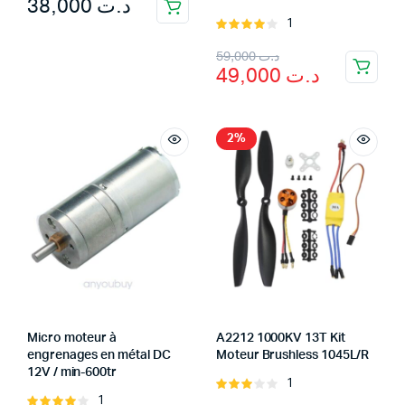
38,000
د.ت
of 5
1
Rated
4.00
out
Original
Current
59,000
د.ت
of 5
49,000
د.ت
price
price
was:
is:
د.ت 59,000.
د.ت 49,000.
2%
Micro moteur à
A2212 1000KV 13T Kit
engrenages en métal DC
Moteur Brushless 1045L/R
12V / min-600tr
1
Rated
1
Rated
3.00