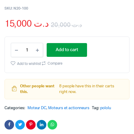
SKU:
N20-100
15,000
د.ت
20,000
د.ت
Original
Current
N20
price
price
Add to cart
Moteur
Pololu
was:
is:
100RPM
Compare
Add to wishlist
-12V
د.ت 20,000.
د.ت 15,000.
quantity
Other people want
8 people have this in their carts
this.
right now.
Categories:
Moteur DC
,
Moteurs et actionneurs
Tag:
pololu