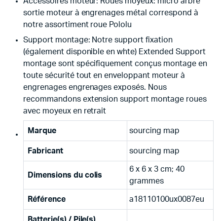
Accessoires moteur: Roues moyeux: micro arbre
sortie moteur à engrenages métal correspond à
notre assortiment roue Pololu
Support montage: Notre support fixation
(également disponible en whte) Extended Support
montage sont spécifiquement conçus montage en
toute sécurité tout en enveloppant moteur à
engrenages engrenages exposés. Nous
recommandons extension support montage roues
avec moyeux en retrait
Marque
‎sourcing map
Fabricant
‎sourcing map
‎6 x 6 x 3 cm; 40
Dimensions du colis
grammes
Référence
‎a18110100ux0087eu
Batterie(s) / Pile(s)