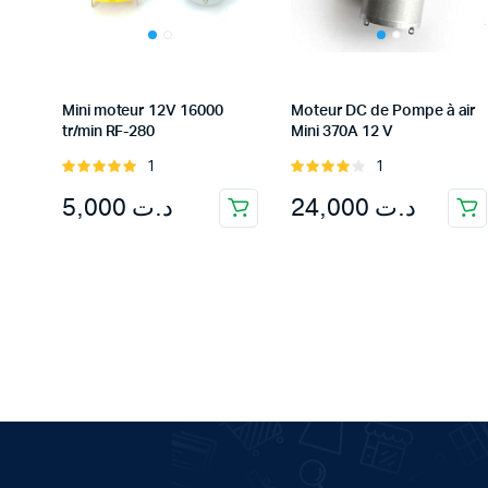
Mini moteur 12V 16000
Moteur DC de Pompe à air
tr/min RF-280
Mini 370A 12 V
1
1
Rated
Rated
5.00
out of
4.00
out
5,000
د.ت
24,000
د.ت
5
of 5