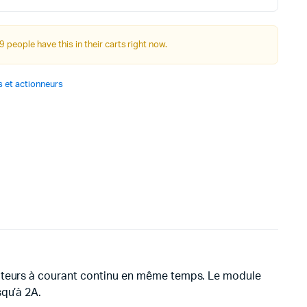
was:
is:
Autre Alimentation
د.ت 15,000.
د.ت 8,900.
9 people have this in their carts right now.
Afficheurs
 et actionneurs
Connectivité, communications & IOT
Appareils de mesures
Soudure et Bricollage
 moteurs à courant continu en même temps. Le module
squ’à 2A.