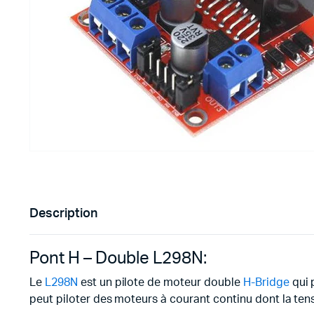
Imprimante 3D
Driver Mo
Filaments et résine pour 3D
Moteur 
CNC & Laser
Moteurs 
Accessoires imprimante 3D
Servomot
Autre Mot
Description
Pont H – Double L298N:
Le
L298N
est un pilote de moteur double
H-Bridge
qui 
peut piloter des moteurs à courant continu dont la ten