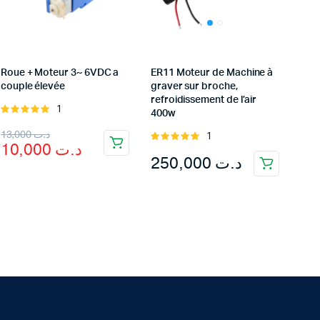
Roue + Moteur 3~ 6VDC a
ER11 Moteur de Machine à
couple élevée
graver sur broche,
refroidissement de l’air
1
Rated
400w
5.00
out of
Original
Current
13,000
د.ت
1
5
Rated
10,000
د.ت
5.00
out of
price
price
250,000
د.ت
5
was:
is:
د.ت 10,000.
د.ت 13,000.