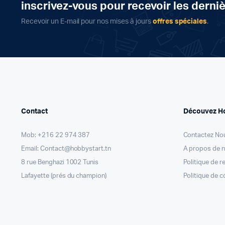
inscrivez-vous pour recevoir les derni
Recevoir un E-mail pour nos mises à jours
offres spéciales
.
Contact
Découvez H
Mob: +216 22 974 387
Contactez No
Email: Contact@hobbystart.tn
A propos de 
8 rue Benghazi 1002 Tunis
Politique de 
Lafayette (prés du champion)
Politique de c