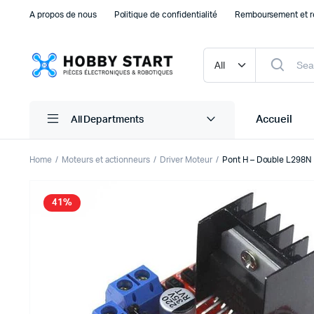
A propos de nous
Politique de confidentialité
Remboursement et r
Accueil
All Departments
Home
Moteurs et actionneurs
Driver Moteur
Pont H – Double L298N
Plaque d’essais Breadboard et PCB
Capteu
41%
Accessoires arduino
Capteu
Accessoires Drones
Capteu
Accessoires Raspberry Pi
Capte
Autre Electronique
Autres
Composants Electroniques