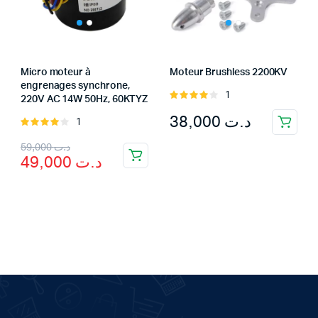
Micro moteur à
Moteur Brushless 2200KV
engrenages synchrone,
1
Rated
220V AC 14W 50Hz, 60KTYZ
4.00
out
38,000
د.ت
1
Rated
of 5
4.00
out
Original
Current
59,000
د.ت
of 5
49,000
د.ت
price
price
was:
is:
د.ت 59,000.
د.ت 49,000.