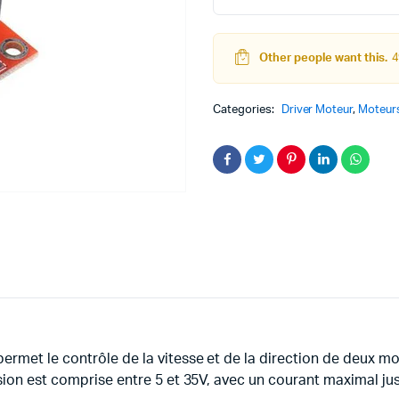
Double
L298N
quantity
Other people want this.
4
teur
Kit Robot
Categories:
Driver Moteur
,
Moteurs
DC
Lego Education
pas à pas
Pack Arduino – raspberry pi
eur
eurs et Actionneurs
permet le contrôle de la vitesse et de la direction de deux
sion est comprise entre 5 et 35V, avec un courant maximal ju