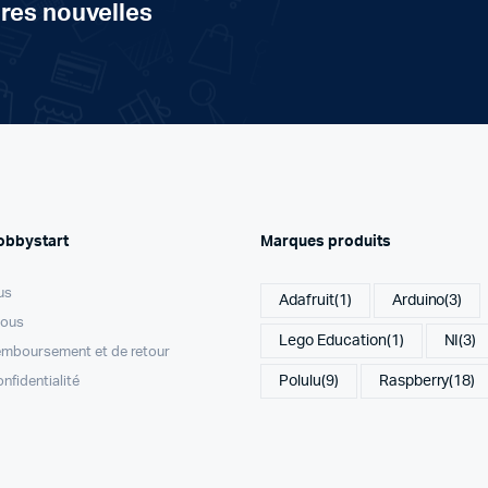
ères nouvelles
obbystart
Marques produits
us
Adafruit
(1)
Arduino
(3)
nous
Lego Education
(1)
NI
(3)
remboursement et de retour
Polulu
(9)
Raspberry
(18)
onfidentialité