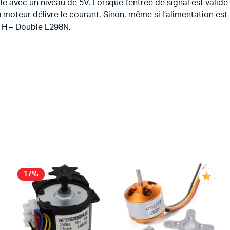
le avec un niveau de 5V. Lorsque l’entrée de signal est valide
oteur délivre le courant. Sinon, même si l’alimentation est n
t H – Double L298N.
17%