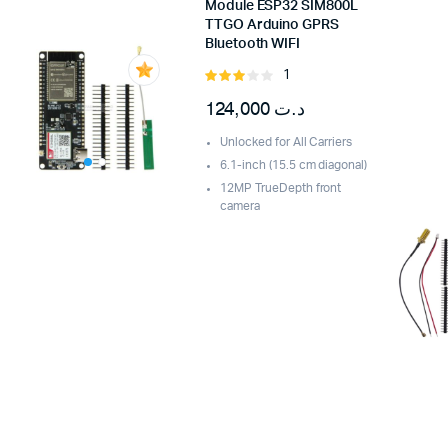
Module ESP32 SIM800L
TTGO Arduino GPRS
Bluetooth WIFI
1
Rated
3.00
124,000
د.ت
out of
5
Unlocked for All Carriers
6.1-inch (15.5 cm diagonal)
12MP TrueDepth front
camera