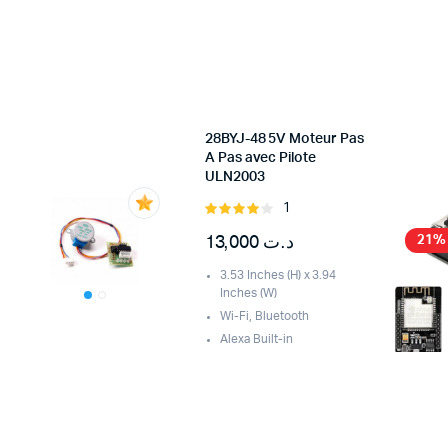
28BYJ-48 5V Moteur Pas
A Pas avec Pilote
ULN2003
1
Rated
4.00
out
13,000
د.ت
21%
of 5
3.53 Inches (H) x 3.94
Inches (W)
Wi-Fi, Bluetooth
Alexa Built-in