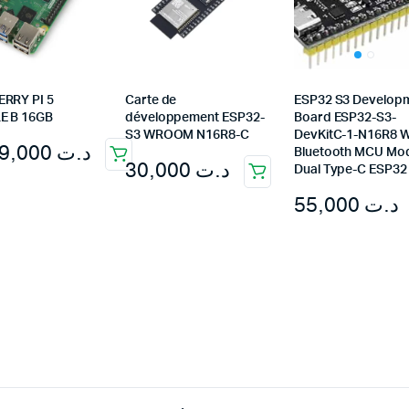
RRY PI 5
Carte de
ESP32 S3 Develop
E B 16GB
développement ESP32-
Board ESP32-S3-
S3 WROOM N16R8-C
DevKitC-1-N16R8 Wi
1.389,000
د.ت
Bluetooth MCU Mod
30,000
د.ت
Dual Type-C ESP32
55,000
د.ت