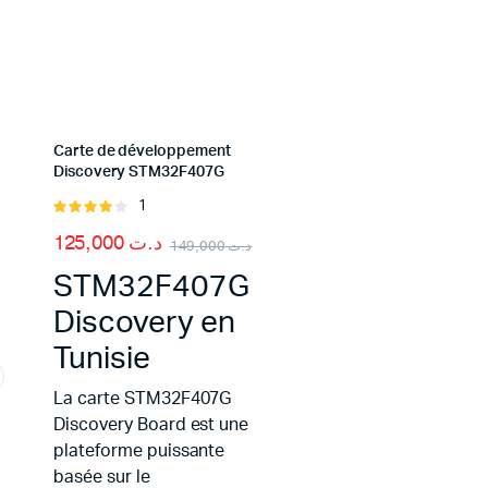
Carte de développement
Discovery STM32F407G
1
Rated
4.00
out
125,000
د.ت
149,000
د.ت
of 5
STM32F407G
Discovery en
Tunisie
La carte STM32F407G
Discovery Board est une
plateforme puissante
basée sur le