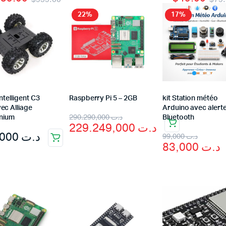
22%
17%
teur
Kit Robot
DC
Lego Education
pas à pas
Pack Arduino – raspberry pi
eur
eurs et Actionneurs
ntelligent C3
Raspberry Pi 5 – 2GB
kit Station météo
ec Alliage
Arduino avec alerte
290.290,000
د.ت
inium
Bluetooth
229.249,000
د.ت
459,000
د.ت
99,000
د.ت
83,000
د.ت