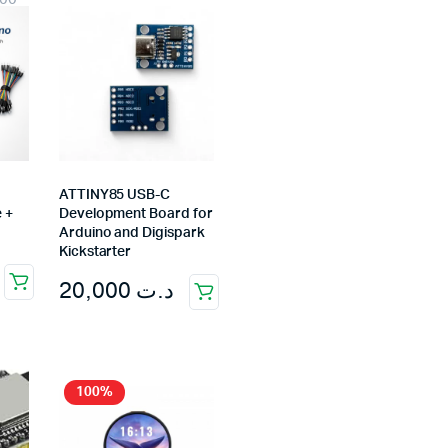
Afficheurs
Connectivité, communications & IOT
Appareils de mesures
Soudure et Bricollage
ATTINY85 USB-C
 +
Development Board for
Arduino and Digispark
Kickstarter
20,000
د.ت
100%