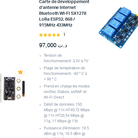
Carte de développement
d’antenne Internet
Bluetooth WI-FI SX1278
LoRa ESP32, 868 /
915MHz 433MHz
1
Rated
5.00
out of
97,000
د.ت
5
Tension de
fonctionnement: 3.3V à 7V
Plage de température de
fonctionnement: -40 ° C à
+ 90 ° C
Prend en charge les modes
renifler, Station, softAP et
Wi-Fi Direct
Débit de données: 150
Mbps @ 11n HT40,72 Mbps
@ 11n HT20,54 Mbps @
11g, 11 Mbps @ 11b
Puissance d'émission: 19.5
dBm @ 11b, 16.5 dBm @