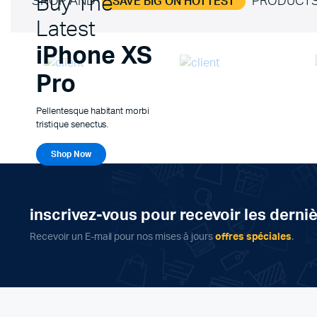
Buy The
SHOP AND
PRODUCT
SAVE BIG ON HOTTEST
Latest
iPhone XS
Pro
Pellentesque habitant morbi
tristique senectus.
Shop Now
inscrivez-vous pour recevoir les derni
Recevoir un E-mail pour nos mises à jours
offres spéciales
.