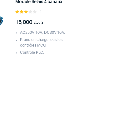
Module Relais 4 canaux
1
Rated
3.00
15,000
د.ت
out of
5
AC250V 10A; DC30V 10A.
Prend en charge tous les
contrôles MCU.
Contrôle PLC.