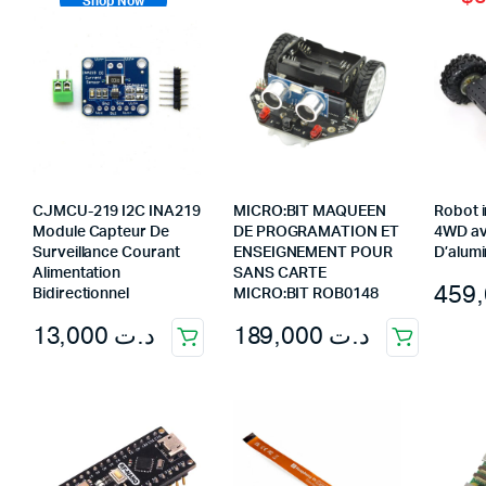
Shop Now
Imprimante 3D
Driver Mo
Filaments et résine pour 3D
Moteur 
CNC & Laser
Moteurs 
Accessoires imprimante 3D
Servomot
Autre Mot
CJMCU-219 I2C INA219
MICRO:BIT MAQUEEN
Robot i
Module Capteur De
DE PROGRAMATION ET
4WD av
Surveillance Courant
ENSEIGNEMENT POUR
D’alum
Alimentation
SANS CARTE
Bidirectionnel
MICRO:BIT ROB0148
13,000
د.ت
189,000
د.ت