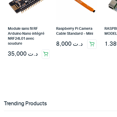
Module sans fil RF
Raspberry Pi Camera
RASPBE
Arduino Nano intégré
Cable Standard – Mini
MODEL
NRF24L01 avec
8,000
د.ت
soudure
35,000
د.ت
Trending Products