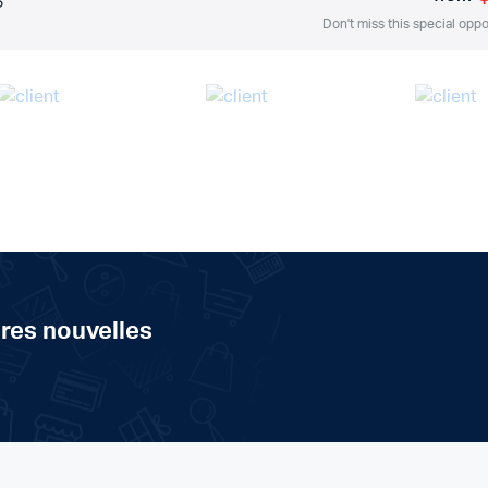
S
Don't miss this special oppo
ères nouvelles