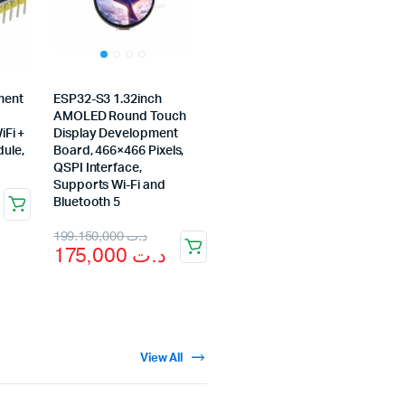
ment
ESP32-S3 1.32inch
AMOLED Round Touch
Fi +
Display Development
ule,
Board, 466×466 Pixels,
QSPI Interface,
Supports Wi-Fi and
Bluetooth 5
199.150,000
د.ت
175,000
د.ت
View All