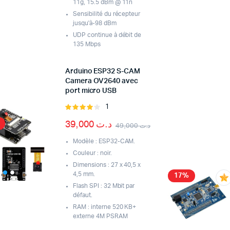
11g, 15.5 dBm @ 11n
Sensibilité du récepteur
jusqu'à-98 dBm
UDP continue à débit de
135 Mbps
Arduino ESP32 S-CAM
Camera OV2640 avec
port micro USB
1
Rated
4.00
out
39,000
د.ت
49,000
د.ت
of 5
Modèle : ESP32-CAM.
Couleur : noir.
Dimensions : 27 x 40,5 x
4,5 mm.
17%
Flash SPI : 32 Mbit par
défaut.
RAM : interne 520 KB+
externe 4M PSRAM