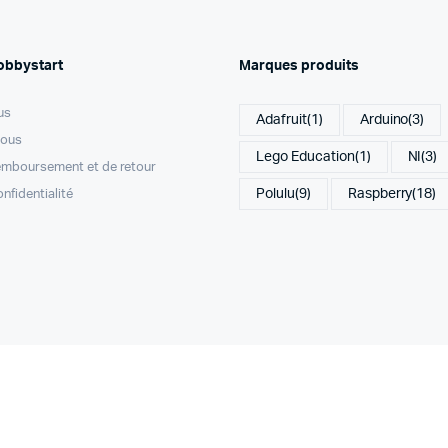
obbystart
Marques produits
us
Adafruit
(1)
Arduino
(3)
nous
Lego Education
(1)
NI
(3)
remboursement et de retour
Polulu
(9)
Raspberry
(18)
onfidentialité