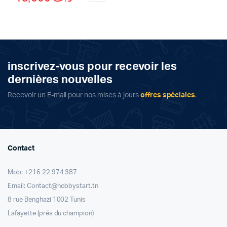
price
price
was:
is:
د.ت 17,000.
د.ت 15,000.
inscrivez-vous pour recevoir les
dernières nouvelles
Recevoir un E-mail pour nos mises à jours
offres spéciales
.
Contact
Mob: +216 22 974 387
Email: Contact@hobbystart.tn
8 rue Benghazi 1002 Tunis
Lafayette (prés du champion)