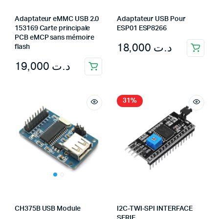
Adaptateur eMMC USB 2.0
Adaptateur USB Pour
153169 Carte principale
ESP01 ESP8266
PCB eMCP sans mémoire
18,000
د.ت
flash
19,000
د.ت
31%
CH375B USB Module
I2C-TWI-SPI INTERFACE
SERIE