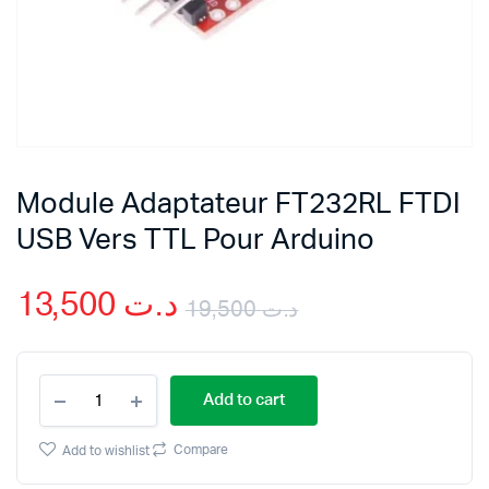
Module Adaptateur FT232RL FTDI
USB Vers TTL Pour Arduino
13,500
د.ت
19,500
د.ت
Original
Current
Module
price
price
Add to cart
Adaptateur
FT232RL
was:
is:
FTDI
Compare
Add to wishlist
USB
Vers