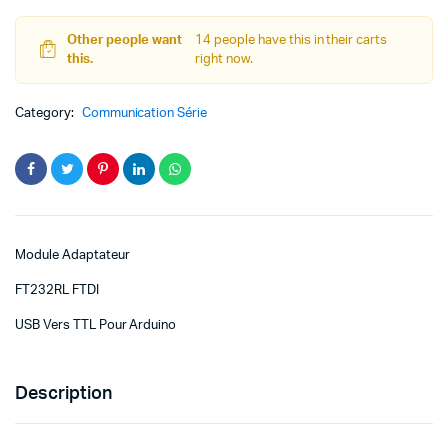
د.ت 19,500.
د.ت 13,500.
TTL
Pour
Other people want
14 people have this in their carts
Arduino
this.
right now.
quantity
Category:
Communication Série
Module Adaptateur
FT232RL FTDI
USB Vers TTL Pour Arduino
Description