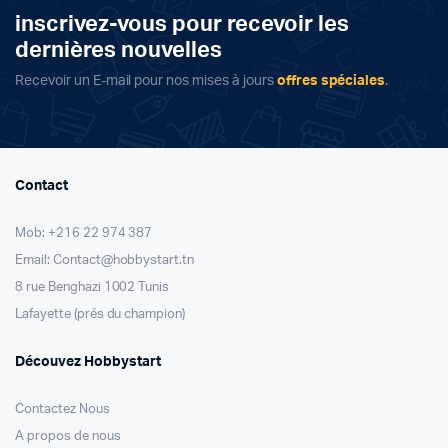
inscrivez-vous pour recevoir les
dernières nouvelles
Recevoir un E-mail pour nos mises à jours
offres spéciales
.
Contact
Mob: +216 22 974 387
Email: Contact@hobbystart.tn
8 rue Benghazi 1002 Tunis
Lafayette (prés du champion)
Découvez Hobbystart
Contactez Nous
A propos de nous