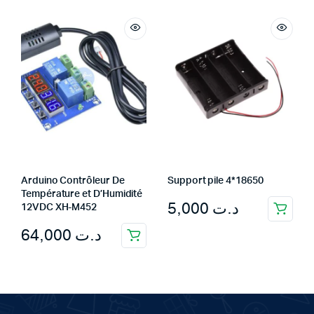
was:
is:
د.ت 22,000.
د.ت 16,000.
Arduino Contrôleur De
Support pile 4*18650
Température et D’Humidité
5,000
د.ت
12VDC XH-M452
64,000
د.ت