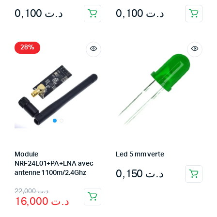
0,100
د.ت
0,100
د.ت
28%
Module
Led 5 mm verte
NRF24L01+PA+LNA avec
0,150
د.ت
antenne 1100m/2.4Ghz
Original
Current
22,000
د.ت
16,000
د.ت
price
price