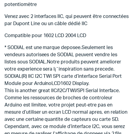
potentiomètre
Venez avec 2 interfaces IIC, qui peuvent être connectées
par Dupont Line ou un câble dédié IIC
Compatible pour 1602 LCD 2004 LCD
* SODIAL est une marque deposee.Seulement les
vendeurs autorisees de SODIAL peuvent vendre les
listes sous SODIAL.Notre produits peuvent ameliorer
votre experience sera l¡¯inspiration sans precede.
SODIAL(R) IIC I2C TWI SPI carte d’interface Serial Port
Module pour ArduinoLCD1602 Display.
This is another great IIC/I2C/TWI/SPI Serial Interface.
Comme les ressources de broches de controleur
Arduino est limitee, votre projet peut-etre pas en
mesure d’utiliser un ecran LCD normal apres, en relation
avec une certaine quantite de capteurs ou carte SD.
Cependant, avec ce module d’interface I2C, vous serez
en mesure de realiser l’affichage de donnees via 2 fils.