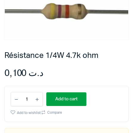
Résistance 1/4W 4.7k ohm
0,100
د.ت
Résistance
Add to cart
1/4W
4.7k
ohm
Compare
Add to wishlist
quantity