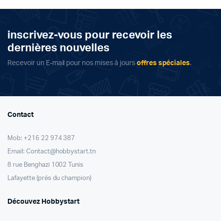
د.ت 29,000.
د.ت 20,000.
inscrivez-vous pour recevoir les
dernières nouvelles
Recevoir un E-mail pour nos mises à jours
offres spéciales
.
Contact
Mob: +216 22 974 387
Email: Contact@hobbystart.tn
8 rue Benghazi 1002 Tunis
Lafayette (prés du champion)
Découvez Hobbystart