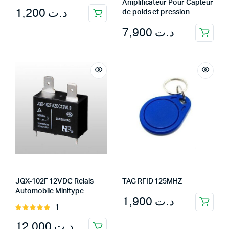
Amplificateur Pour Capteur
1,200
د.ت
de poids et pression
7,900
د.ت
JQX-102F 12VDC Relais
TAG RFID 125MHZ
Automobile Minitype
1,900
د.ت
1
Rated
5.00
out of
12,000
د.ت
5